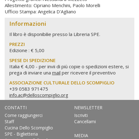
Allestimento: Cipriano Menchini, Paolo Morelli
Ufficio Stampa: Angelica D'Agliano
Informazioni
Il libro è disponibilie presso la Libreria SPE.
PREZZI
Edizione : € 5,00
SPESE DI SPEDIZIONE
Italia € 4,00 - per invii di più copie o spedizioni estere, si
prega di inviare una
mail
per ricevere il preventivo
ASSOCIAZIONE CULTURALE DELLO SCOMPIGLIO
+39 0583 971475
info.ac@delloscompiglio.org
CONTATTI
NEWSLETTER
Come raggiungerci
Iscriviti
Staff
Cancellami
Cucina Dello Scompiglio
SPE - Biglietteria
MEDIA