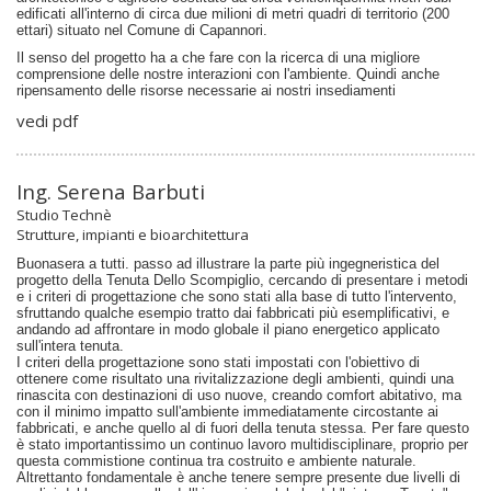
edificati all'interno di circa due milioni di metri quadri di territorio (200
ettari) situato nel Comune di Capannori.
Il senso del progetto ha a che fare con la ricerca di una migliore
comprensione delle nostre interazioni con l'ambiente. Quindi anche
ripensamento delle risorse necessarie ai nostri insediamenti
vedi pdf
Ing. Serena Barbuti
Studio Technè
Strutture, impianti e bioarchitettura
Buonasera a tutti. passo ad illustrare la parte più ingegneristica del
progetto della Tenuta Dello Scompiglio, cercando di presentare i metodi
e i criteri di progettazione che sono stati alla base di tutto l'intervento,
sfruttando qualche esempio tratto dai fabbricati più esemplificativi, e
andando ad affrontare in modo globale il piano energetico applicato
sull'intera tenuta.
I criteri della progettazione sono stati impostati con l'obiettivo di
ottenere come risultato una rivitalizzazione degli ambienti, quindi una
rinascita con destinazioni di uso nuove, creando comfort abitativo, ma
con il minimo impatto sull'ambiente immediatamente circostante ai
fabbricati, e anche quello al di fuori della tenuta stessa. Per fare questo
è stato importantissimo un continuo lavoro multidisciplinare, proprio per
questa commistione continua tra costruito e ambiente naturale.
Altrettanto fondamentale è anche tenere sempre presente due livelli di