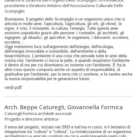
Ideatrice e curatrice del Progetto Dello Scompiglio, co-fondatrice,
presidente e Direttore Artistico dell'Associazione Culturale Dello
Scompiglio
Buonasera. Il progetto dello Scompiglio è un organismo unico che si
articola in molte aree: l'apicoltura, l'agricoltura, gli orti, gli oliveti, le
vigne, il vino, il ristorante, la cultura, l'energia. Tutte queste aree
esistono soprattutto grazie alle persone: i contadini, gli architetti, gli
ingegneri, gli idraulici, gli apicoltori, le segretarie, i danzatori, eccetera,
eccetera ...
Oggi metteremo luce sull'argomento dell'energia, dell'ecologia,
dell'energia rinnovabile e sostenibile, dell'ambiente e della
bioarchitettura. L'ambiente è una cosa che pervade tutte le aree della
nostra vita: l'ambiente ci tocca la pelle, e quando respiriamo l'ambiente
è dentro di noi per cui diventiamo un insieme con l'ambiente. E fra le
altre cose questo comporta anche un aspetto di responsabilità, di
gratitudine per l'ambiente, per la terra che ci sostiene, e fa sentire anche
la nostra responsabilità per le generazioni future.
vedi pdf
Arch. Beppe Caturegli, Giovannella Formica
Caturegli Formica architetti associati
Progetto e direzione artistica
Il tema del progetto, iniziato nel 2003 e tutt'ora in corso, è il tentativo di
integrazione tra "cultura" e "coltura". La rivitalizzazione di un organismo
architettonico e agricolo costituto da circa venticinquemila metri cubi