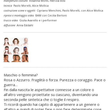
manifattura costumi
Rosanna Monti, Patrizia Bosi
tecnica
Paolo Morelli, Alice Mollica
costruzione scene e oggetti
Cipriano Menchini, Paolo Morelli, con Alice Mollica
riprese e montaggio video
BAM con Cecilia Bertoni
trucco video
Giulia Avarello e i performer
diffusione
Anna Estdahl
Maschio o femmina?
Rosa o Azzurro. Fragilità o forza. Purezza o coraggio. Pace o
guerra…
Fin dalla nascita le aspettative connesse a un colore o
all’altro vengono proiettate su ciascuno, diventando una
seconda pelle sintetica che ci toglie il respiro.
Ti ricordi quando hai capito di appartenere a un genere o
all’altro e quindi di poter fare o non fare determinate cose,