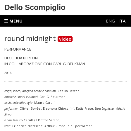
Dello Scompiglio
MENU
ENG
ITA
round midnight
PERFORMANCE
DI CECILIA BERTONI
IN COLLABORAZIONE CON CARL G. BEUKMAN
2016
regia, video, disegno scene e costumi
Cecilia Bertoni
musiche, suoni e rumori
Carl G. Beukman
assistente alla regia
Mauro Carulli
performer
Olivier Boréel, Eleonora Chiocchini, Katia Frese,
Sara Leghissa, Valerio
Sirna
e con
Mauro Carulli (il Dottor Sadico)
testi
Friedrich Nietzsche, Arthur Rimbaud e i performer