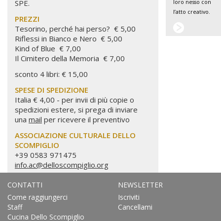
SPE.
loro nesso con
l’atto creativo.
PREZZI
Tesorino, perché hai perso? € 5,00
Riflessi in Bianco e Nero € 5,00
Kind of Blue € 7,00
Il Cimitero della Memoria € 7,00
sconto 4 libri: € 15,00
SPESE DI SPEDIZIONE
Italia € 4,00 - per invii di più copie o
spedizioni estere, si prega di inviare
una
mail
per ricevere il preventivo
ASSOCIAZIONE CULTURALE DELLO
SCOMPIGLIO
+39 0583 971475
info.ac@delloscompiglio.org
CONTATTI
NEWSLETTER
Come raggiungerci
Iscriviti
Staff
Cancellami
Cucina Dello Scompiglio