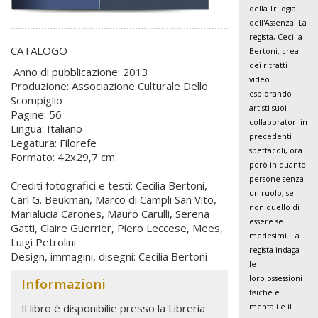
della
Trilogia
dell'Assenza
. La
regista, Cecilia
CATALOGO
Bertoni, crea
dei ritratti
Anno di pubblicazione: 2013
video
Produzione: Associazione Culturale Dello
esplorando
Scompiglio
artisti suoi
Pagine: 56
collaboratori in
Lingua: Italiano
precedenti
Legatura: Filorefe
spettacoli, ora
Formato: 42x29,7 cm
però in quanto
persone senza
Crediti fotografici e testi: Cecilia Bertoni,
un ruolo, se
Carl G. Beukman, Marco di Campli San Vito,
non quello di
Marialucia Carones, Mauro Carulli, Serena
essere se
Gatti, Claire Guerrier, Piero Leccese, Mees,
medesimi. La
Luigi Petrolini
regista indaga
Design, immagini, disegni: Cecilia Bertoni
le
loro ossessioni
Informazioni
fisiche e
Il libro è disponibilie presso la Libreria
mentali e il