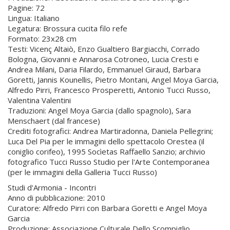
Pagine: 72
Lingua: Italiano
Legatura: Brossura cucita filo refe
Formato: 23x28 cm
Testi: Vicenç Altaiò, Enzo Gualtiero Bargiacchi, Corrado
Bologna, Giovanni e Annarosa Cotroneo, Lucia Cresti e
Andrea Milani, Daria Filardo, Emmanuel Giraud, Barbara
Goretti, Jannis Kounellis, Pietro Montani, Angel Moya Garcia,
Alfredo Pirri, Francesco Prosperetti, Antonio Tucci Russo,
Valentina Valentini
Traduzioni: Angel Moya Garcia (dallo spagnolo), Sara
Menschaert (dal francese)
Crediti fotografici: Andrea Martiradonna, Daniela Pellegrini;
Luca Del Pia per le immagini dello spettacolo Orestea (il
coniglio corifeo), 1995 Socìetas Raffaello Sanzio; archivio
fotografico Tucci Russo Studio per l'Arte Contemporanea
(per le immagini della Galleria Tucci Russo)
Studi d'Armonia - Incontri
Anno di pubblicazione: 2010
Curatore: Alfredo Pirri con Barbara Goretti e Angel Moya
Garcia
Produzione: Associazione Culturale Dello Scompiglio