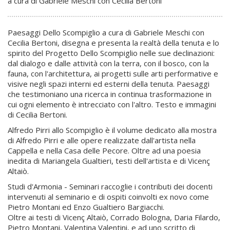
a cura di Gabriele Meschi con Cecilia Bertoni
Paesaggi Dello Scompiglio a cura di Gabriele Meschi con
Cecilia Bertoni, disegna e presenta la realtà della tenuta e lo
spirito del Progetto Dello Scompiglio nelle sue declinazioni:
dal dialogo e dalle attività con la terra, con il bosco, con la
fauna, con l'architettura, ai progetti sulle arti performative e
visive negli spazi interni ed esterni della tenuta. Paesaggi
che testimoniano una ricerca in continua trasformazione in
cui ogni elemento è intrecciato con l'altro. Testo e immagini
di Cecilia Bertoni.
Alfredo Pirri allo Scompiglio è il volume dedicato alla mostra
di Alfredo Pirri e alle opere realizzate dall'artista nella
Cappella e nella Casa delle Pecore. Oltre ad una poesia
inedita di Mariangela Gualtieri, testi dell'artista e di Vicenç
Altaiò.
Studi d'Armonia - Seminari raccoglie i contributi dei docenti
intervenuti al seminario e di ospiti coinvolti ex novo come
Pietro Montani ed Enzo Gualtiero Bargiacchi.
Oltre ai testi di Vicenç Altaiò, Corrado Bologna, Daria Filardo,
Pietro Montani, Valentina Valentini, e ad uno scritto di