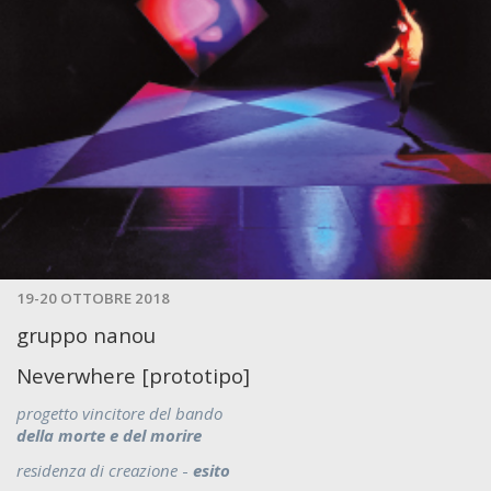
19-20 OTTOBRE 2018
gruppo nanou
Neverwhere [prototipo]
progetto vincitore del bando
della morte e del morire
residenza di creazione
-
esito