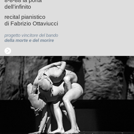
8-8-88 la porta
dell’infinito
recital pianistico
di Fabrizio Ottaviucci
progetto vincitore del bando
della morte e del morire