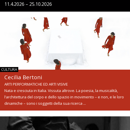
11.4.2026 – 25.10.2026
CULTURA
Cecilia Bertoni
ARTI PERFORMATICHE ED ARTI VISIVE
Nata e cresciuta in Italia. Vissuta altrove. La poesia, la musicalità,
l’architettura del corpo e dello spazio in movimento – e non, e le loro
dinamiche – sono i soggetti della sua ricerca ...