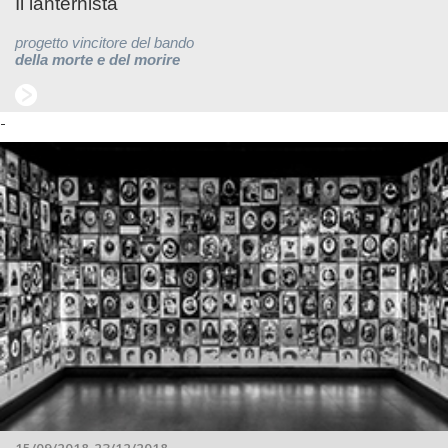
Il lanternista
progetto vincitore del bando
della morte e del morire
-