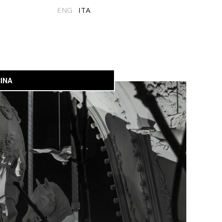
ENG
ITA
INA