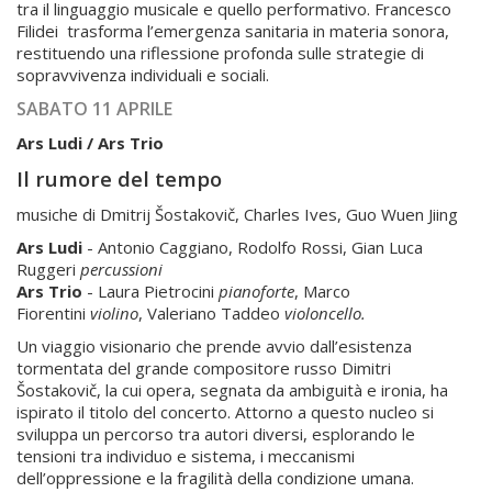
tra il linguaggio musicale e quello performativo. Francesco
Filidei trasforma l’emergenza sanitaria in materia sonora,
restituendo una riflessione profonda sulle strategie di
sopravvivenza individuali e sociali.
SABATO 11 APRILE
Ars Ludi / Ars Trio
Il rumore del tempo
musiche di Dmitrij Šostakovič, Charles Ives, Guo Wuen Jiing
Ars Ludi
- Antonio Caggiano, Rodolfo Rossi, Gian Luca
Ruggeri
percussioni
Ars Trio
- Laura Pietrocini
pianoforte
, Marco
Fiorentini
violino
, Valeriano Taddeo
violoncello.
Un viaggio visionario che prende avvio dall’esistenza
tormentata del grande compositore russo Dimitri
Šostakovič, la cui opera, segnata da ambiguità e ironia, ha
ispirato il titolo del concerto. Attorno a questo nucleo si
sviluppa un percorso tra autori diversi, esplorando le
tensioni tra individuo e sistema, i meccanismi
dell’oppressione e la fragilità della condizione umana.