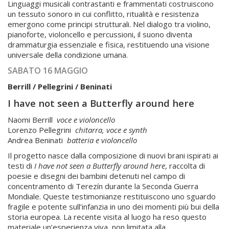
Linguaggi musicali contrastanti e frammentati costruiscono
un tessuto sonoro in cui conflitto, ritualità e resistenza
emergono come principi strutturali. Nel dialogo tra violino,
pianoforte, violoncello e percussioni, il suono diventa
drammaturgia essenziale e fisica, restituendo una visione
universale della condizione umana.
SABATO 16 MAGGIO
Berrill / Pellegrini / Beninati
I have not seen a Butterfly around here
⁠Naomi Berrill
voce e violoncello
Lorenzo Pellegrini
chitarra, voce e synth
Andrea Beninati
batteria e violoncello
Il progetto nasce dalla composizione di nuovi brani ispirati ai
testi di
I have not seen a Butterfly around here
, raccolta di
poesie e disegni dei bambini detenuti nel campo di
concentramento di Terezín durante la Seconda Guerra
Mondiale. Queste testimonianze restituiscono uno sguardo
fragile e potente sull’infanzia in uno dei momenti più bui della
storia europea. La recente visita al luogo ha reso questo
materiale un’esperienza viva, non limitata alla