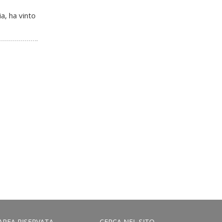
a, ha vinto
AREA RISERVATA
CERCA NEL SITO