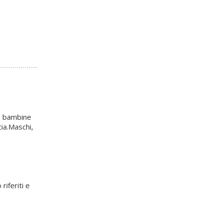
le bambine
cia.Maschi,
riferiti e