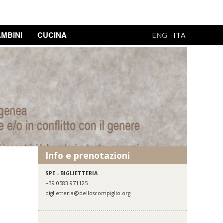
MBINI
CUCINA
ENG
ITA
Info e prenotazioni
SPE - BIGLIETTERIA
+39 0583 971125
biglietteria@delloscompiglio.org