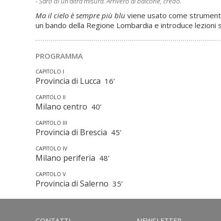
- Sarò di un’altra misura. Arriverò al balcone, credo.
Ma il cielo è sempre più blu
viene usato come strumento al
un bando della Regione Lombardia e introduce lezioni s
PROGRAMMA
CAPITOLO I
Provincia di Lucca
16’
CAPITOLO II
Milano centro
40’
CAPITOLO III
Provincia di Brescia
45’
CAPITOLO IV
Milano periferia
48’
CAPITOLO V
Provincia di Salerno
35’
CONTATTI
NEWSLETTER