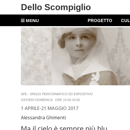
Dello Scompiglio
PROGETTO
CUL
MENU
SPE - SPAZIO PERFORMATICO ED ESPOSITIVO
GIOVEDì-DOMENICA
ORE 15.00-19.00
1 APRILE-21 MAGGIO 2017
Alessandra Ghimenti
Ma il cielo è sempre più blu