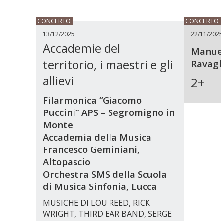
CONCERTO
CONCERTO
13/12/2025
22/11/202
Accademie del
Manuel
territorio, i maestri e gli
Ravagl
allievi
2+
Filarmonica “Giacomo
Puccini” APS – Segromigno in
Monte
Accademia della Musica
Francesco Geminiani,
Altopascio
Orchestra SMS della Scuola
di Musica Sinfonia, Lucca
MUSICHE DI LOU REED, RICK
WRIGHT, THIRD EAR BAND, SERGE