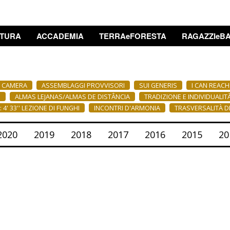
TURA
ACCADEMIA
TERRAeFORESTA
RAGAZZIeBA
A CAMERA
ASSEMBLAGGI PROVVISORI
SUI GENERIS
I CAN REAC
E
ALMAS LEJANAS/ALMAS DE DISTÂNCIA
TRADIZIONE E INDIVIDUALIT
 4' 33'' LEZIONE DI FUNGHI
INCONTRI D'ARMONIA
TRASVERSALITÀ DE
2020
2019
2018
2017
2016
2015
20