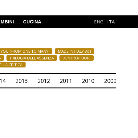
MBINI
CUCINA
ENG
ITA
H YOU (FROM ONE TO MANY)
MADE IN ITALY 3x1
À
TRILOGIA DELL'ASSENZA
DENTRO/FUORI
LLA CRITICA
14
2013
2012
2011
2010
2009
200