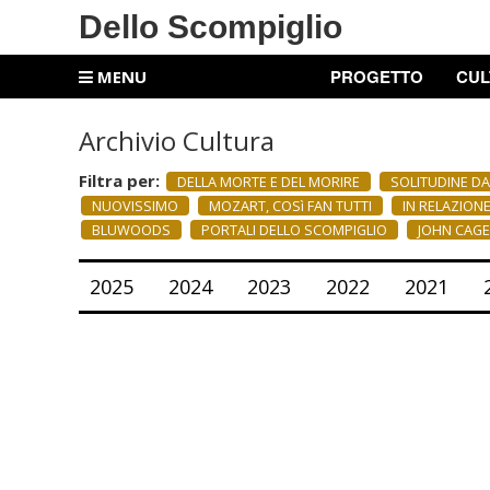
Dello Scompiglio
PROGETTO
CUL
MENU
Archivio Cultura
Filtra per:
DELLA MORTE E DEL MORIRE
SOLITUDINE D
NUOVISSIMO
MOZART, COSì FAN TUTTI
IN RELAZION
BLUWOODS
PORTALI DELLO SCOMPIGLIO
JOHN CAGE:
2025
2024
2023
2022
2021