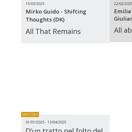
15/03/2025
22/02/202
Emili
Mirko Guido - Shifting
Giulia
Thoughts (DK)
All a
All That Remains
MOSTRA
01/01/2025 - 13/04/2025
D’un tratto nel folto del