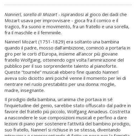
Nannerl, sorella di Mozart
- ispirandosi al gioco dei dadi che
Mozart usava per improvvisare - gioca fra il comico e il
tragico, fra suono e movimento, fra un fratello e una sorella,
fra il maschile e il femminile.
Nannerl Mozart (1751-1829) era soltanto una bambina
quando il padre, mosso dall’ambizione, cominciò a portarla in
giro per le corti d’Europa, insieme all’ancor più giovane
fratello Wolfgang, ottenendo ogni volta l’ammirazione del
pubblico per il suo sorprendente talento al pianoforte.
Queste “tournée” musicali ebbero fine quando Nannerl
aveva solo diciotto anni poiché venne il momento per lei di
rientrare nel ruolo prestabilito per una donna: moglie,
madre, insegnante.
Il prodigio della bambina, un’anima che portava in sé
l’inquietudine del genio, sarebbe stato offuscato dal padre in
favore del fratello più piccolo, Wolfgang Amadeus. Costretta
a nascondere le sue composizioni musicali e perfino a dare
lezioni di piano per sostenere l’attività del bambino prodigio,
suo fratello, Nannerl si richiuse in se stessa, diventando
introversa e rappresentando di fatto un peso per la famiglia,