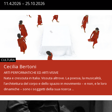
11.4.2026 – 25.10.2026
CULTURA
Cecilia Bertoni
ARTI PERFORMATICHE ED ARTI VISIVE
Nata e cresciuta in Italia. Vissuta altrove. La poesia, la musicalità,
l’architettura del corpo e dello spazio in movimento – e non, e le loro
dinamiche – sono i soggetti della sua ricerca ...