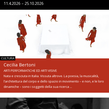
11.4.2026 – 25.10.2026
CULTURA
Cecilia Bertoni
ARTI PERFORMATICHE ED ARTI VISIVE
Nata e cresciuta in Italia. Vissuta altrove. La poesia, la musicalità,
l’architettura del corpo e dello spazio in movimento – e non, e le loro
dinamiche – sono i soggetti della sua ricerca ...