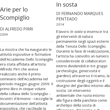
In sosta
Arie per lo
DI FERNANDO MARQUES
Scompiglio
PENTEADO
2014
DI ALFREDO PIRRI
ll lavoro
In sosta
si inserisce tra
2009
gli interventi di natura
permanente negli spazi esterni
della Tenuta Dello Scompiglio.
La mostra che ha inaugurato le
Durante la fase di realizzazione,
attività espositive e formative
l’artista ha coinvolto un numero
dell'Accademia Dello Scompiglio
considerevole di collaboratori
era stata affidata all'artista
interni dividendoli in tre gruppi
Alfredo Pirri che aveva
(archeologia, generosità e
realizzato anche il primo
giardino) attraverso il ricamo, la
seminario dell'Accademia nel
costruzione degli oggetti e il
periodo maggio-giugno 2009. Il
disegno del giardino intorno alla
primo libro in cinque volumi
sosta. Un intervento
della collana dello Scompiglio -
ambientale che ruota intorno
Incontri d'Armonia
- raccoglie la
alla figura della panchina come
documentazione dell'attività
archetipo della sosta di
espositiva, che racchiude la
riflessione, d’incontro e di