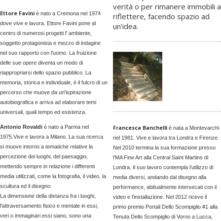
verità o per rimanere immobili a
E
ttore Favini
è nato a Cremona nel 1974
riflettere, facendo spazio ad
dove vive e lavora. Ettore Favini pone al
un’idea.
centro di numerosi progetti l' ambiente,
soggetto protagonista e mezzo di indagine
nel suo rapporto con l'uomo. La fruizione
delle sue opere diventa un modo di
riappropriarsi dello spazio pubblico. La
memoria, storica e individuale, è il fulcro di un
percorso che muove da un'ispirazione
autobiografica e arriva ad elaborare temi
universali, quali tempo ed esistenza.
Antonio Rovaldi
è nato a Parma nel
Francesca Banchelli
è nata a Montevarchi
1975.Vive e lavora a Milano. La sua ricerca
nel 1981. Vive e lavora tra Londra e Firenze.
si muove intorno a tematiche relative la
Nel 2010 termina la sua formazione presso
percezione dei luoghi, del paesaggio,
l’MA Fine Art alla Central Saint Martins di
mettendo sempre in relazione i differenti
Londra. Il suo lavoro contempla l’utilizzo di
media utilizzati, come la fotografia, il video, la
media diversi, andando dal disegno alla
scultura ed il disegno.
performance, abitualmente intersecati con il
La dimensione della distanza fra i luoghi,
video e l’installazione. Nel 2012 riceve il
l'attraversamento fisico e mentale in essi,
primo premio Portali Dello Scompiglio #1 alla
veri o immaginari essi siano, sono una
Tenuta Dello Scompiglio di Vorno a Lucca,