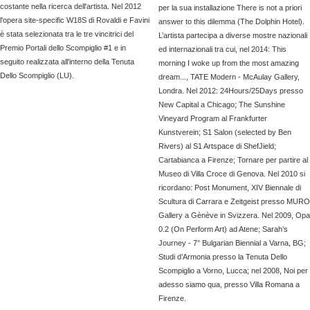
costante nella ricerca dell'artista. Nel 2012
per la sua installazione There is not a priori
l'opera site-specific W18S di Rovaldi e Favini
answer to this dilemma (The Dolphin Hotel).
è stata selezionata tra le tre vincitrici del
L’artista partecipa a diverse mostre nazionali
Premio Portali dello Scompiglio #1 e in
ed internazionali tra cui, nel 2014: This
seguito realizzata all'interno della Tenuta
morning I woke up from the most amazing
Dello Scompiglio (LU).
dream..., TATE Modern - McAulay Gallery,
Londra. Nel 2012: 24Hours/25Days presso
New Capital a Chicago; The Sunshine
Vineyard Program al Frankfurter
Kunstverein; S1 Salon (selected by Ben
Rivers) al S1 Artspace di ShefJield;
Cartabianca a Firenze; Tornare per partire al
Museo di Villa Croce di Genova. Nel 2010 si
ricordano: Post Monument, XIV Biennale di
Scultura di Carrara e Zeitgeist presso MURO
Gallery a Gènève in Svizzera. Nel 2009, Opa
0.2 (On Perform Art) ad Atene; Sarah’s
Journey - 7° Bulgarian Biennial a Varna, BG;
Studi d’Armonia presso la Tenuta Dello
Scompiglio a Vorno, Lucca; nel 2008, Noi per
adesso siamo qua, presso Villa Romana a
Firenze.