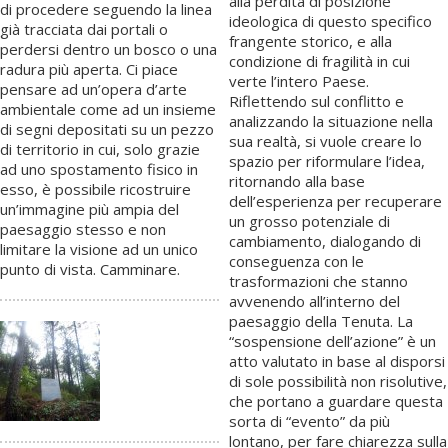
alla perdita di posizione
di procedere seguendo la linea
ideologica di questo specifico
già tracciata dai portali o
frangente storico, e alla
perdersi dentro un bosco o una
condizione di fragilità in cui
radura più aperta. Ci piace
verte l’intero Paese.
pensare ad un’opera d’arte
Riflettendo sul conflitto e
ambientale come ad un insieme
analizzando la situazione nella
di segni depositati su un pezzo
sua realtà, si vuole creare lo
di territorio in cui, solo grazie
spazio per riformulare l’idea,
ad uno spostamento fisico in
ritornando alla base
esso, è possibile ricostruire
dell’esperienza per recuperare
un’immagine più ampia del
un grosso potenziale di
paesaggio stesso e non
cambiamento, dialogando di
limitare la visione ad un unico
conseguenza con le
punto di vista. Camminare.
trasformazioni che stanno
avvenendo all’interno del
paesaggio della Tenuta. La
“sospensione dell’azione” è un
atto valutato in base al disporsi
di sole possibilità non risolutive,
che portano a guardare questa
sorta di “evento” da più
lontano, per fare chiarezza sulla