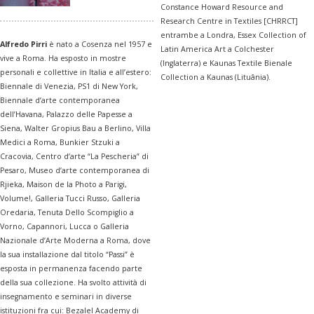
Constance Howard Resource and
Research Centre in Textiles [CHRRCT]
entrambe a Londra, Essex Collection of
Alfredo Pirri
è nato a Cosenza nel 1957 e
Latin America Art a Colchester
vive a Roma. Ha esposto in mostre
(Inglaterra) e Kaunas Textile Bienale
personali e collettive in Italia e all’estero:
Collection a Kaunas (Lituânia).
Biennale di Venezia, PS1 di New York,
Biennale d’arte contemporanea
dell’Havana, Palazzo delle Papesse a
Siena, Walter Gropius Bau a Berlino, Villa
Medici a Roma, Bunkier Stzuki a
Cracovia, Centro d’arte “La Pescheria” di
Pesaro, Museo d’arte contemporanea di
Rjieka, Maison de la Photo a Parigi,
Volume!, Galleria Tucci Russo, Galleria
Oredaria, Tenuta Dello Scompiglio a
Vorno, Capannori, Lucca o Galleria
Nazionale d’Arte Moderna a Roma, dove
la sua installazione dal titolo “Passi” è
esposta in permanenza facendo parte
della sua collezione. Ha svolto attività di
insegnamento e seminari in diverse
istituzioni fra cui: Bezalel Academy di