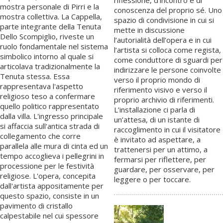
mostra personale di Pirri e la
conoscenza del proprio sé. Uno
mostra collettiva. La Cappella,
spazio di condivisione in cui si
parte integrante della Tenuta
mette in discussione
Dello Scompiglio, riveste un
l’autorialità dell’opera e in cui
ruolo fondamentale nel sistema
l’artista si colloca come regista,
simbolico intorno al quale si
come conduttore di sguardi per
articolava tradizionalmente la
indirizzare le persone coinvolte
Tenuta stessa. Essa
verso il proprio mondo di
rappresentava l'aspetto
riferimento visivo e verso il
religioso teso a confermare
proprio archivio di riferimenti.
quello politico rappresentato
L’installazione ci parla di
dalla villa. L'ingresso principale
un’attesa, di un istante di
si affaccia sull'antica strada di
raccoglimento in cui il visitatore
collegamento che corre
è invitato ad aspettare, a
parallela alle mura di cinta ed un
trattenersi per un attimo, a
tempo accoglieva i pellegrini in
fermarsi per riflettere, per
processione per le festività
guardare, per osservare, per
religiose. L'opera, concepita
leggere o per toccare.
dall'artista appositamente per
questo spazio, consiste in un
pavimento di cristallo
calpestabile nel cui spessore