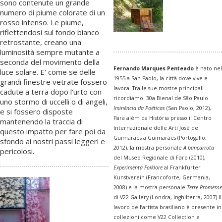
sono contenute un grande
numero di piume colorate di un
rosso intenso. Le piume,
riflettendosi sul fondo bianco
retrostante, creano una
luminosità sempre mutante a
seconda del movimento della
Fernando Marques Penteado
è nato nel
luce solare. E' come se delle
1955 a San Paolo, la città dove vive e
grandi finestre vetrate fossero
lavora. Tra le sue mostre principali
cadute a terra dopo l'urto con
ricordiamo: 30a Bienal de São Paulo
uno stormo di uccelli o di angeli,
Iminência da Poéticas
(San Paolo, 2012),
e si fossero disposte
Para além da História presso il Centro
mantenendo la traccia di
Internazionale delle Arti José de
questo impatto per fare poi da
Guimarães a Guimarães (Portogallo,
sfondo ai nostri passi leggeri e
2012), la mostra personale
A bancarrota
pericolosi.
del Museo Regionale di Faro (2010),
Experimenta Folklore
al Frankfurter
Kunstverein (Francoforte, Germania,
2008) e la mostra personale
Terre Promesse
di V22 Gallery (Londra, Inghilterra, 2007).Il
lavoro dell’artista brasiliano è presente in
collezioni come V22 Collection e