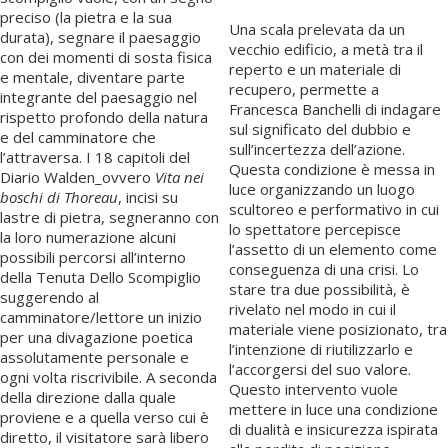
preciso (la pietra e la sua
Una scala prelevata da un
durata), segnare il paesaggio
vecchio edificio, a metà tra il
con dei momenti di sosta fisica
reperto e un materiale di
e mentale, diventare parte
recupero, permette a
integrante del paesaggio nel
Francesca Banchelli di indagare
rispetto profondo della natura
sul significato del dubbio e
e del camminatore che
sull’incertezza dell’azione.
l’attraversa. I 18 capitoli del
Questa condizione è messa in
Diario Walden_ovvero
Vita nei
luce organizzando un luogo
boschi di Thoreau
, incisi su
scultoreo e performativo in cui
lastre di pietra, segneranno con
lo spettatore percepisce
la loro numerazione alcuni
l’assetto di un elemento come
possibili percorsi all’interno
conseguenza di una crisi. Lo
della Tenuta Dello Scompiglio
stare tra due possibilità, è
suggerendo al
rivelato nel modo in cui il
camminatore/lettore un inizio
materiale viene posizionato, tra
per una divagazione poetica
l’intenzione di riutilizzarlo e
assolutamente personale e
l’accorgersi del suo valore.
ogni volta riscrivibile. A seconda
Questo intervento vuole
della direzione dalla quale
mettere in luce una condizione
proviene e a quella verso cui è
di dualità e insicurezza ispirata
diretto, il visitatore sarà libero