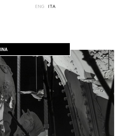
ENG
ITA
INA