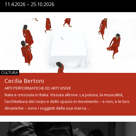
11.4.2026 – 25.10.2026
CULTURA
Cecilia Bertoni
ARTI PERFORMATICHE ED ARTI VISIVE
Nata e cresciuta in Italia. Vissuta altrove. La poesia, la musicalità,
l’architettura del corpo e dello spazio in movimento – e non, e le loro
dinamiche – sono i soggetti della sua ricerca ...