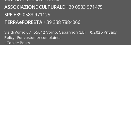
ASSOCIAZIONE CULTURALE
+39 0583 971475
SPE
+39 0583 971125
TERRAeFORESTA
+39 338 7884066
via di Vorno 67 55012 Vorno, Capannori (LU) ©2025
Privacy
Policy
For customer complaints
-
Cookie Policy