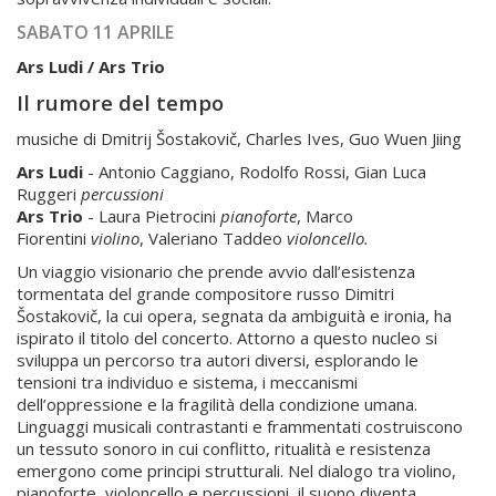
SABATO 11 APRILE
Ars Ludi / Ars Trio
Il rumore del tempo
musiche di Dmitrij Šostakovič, Charles Ives, Guo Wuen Jiing
Ars Ludi
- Antonio Caggiano, Rodolfo Rossi, Gian Luca
Ruggeri
percussioni
Ars Trio
- Laura Pietrocini
pianoforte
, Marco
Fiorentini
violino
, Valeriano Taddeo
violoncello.
Un viaggio visionario che prende avvio dall’esistenza
tormentata del grande compositore russo Dimitri
Šostakovič, la cui opera, segnata da ambiguità e ironia, ha
ispirato il titolo del concerto. Attorno a questo nucleo si
sviluppa un percorso tra autori diversi, esplorando le
tensioni tra individuo e sistema, i meccanismi
dell’oppressione e la fragilità della condizione umana.
Linguaggi musicali contrastanti e frammentati costruiscono
un tessuto sonoro in cui conflitto, ritualità e resistenza
emergono come principi strutturali. Nel dialogo tra violino,
pianoforte, violoncello e percussioni, il suono diventa