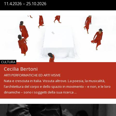
11.4.2026 – 25.10.2026
CULTURA
Cecilia Bertoni
ARTI PERFORMATICHE ED ARTI VISIVE
Nata e cresciuta in Italia. Vissuta altrove. La poesia, la musicalità,
l’architettura del corpo e dello spazio in movimento – e non, e le loro
dinamiche – sono i soggetti della sua ricerca ...