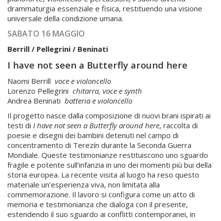
drammaturgia essenziale e fisica, restituendo una visione
universale della condizione umana.
SABATO 16 MAGGIO
Berrill / Pellegrini / Beninati
I have not seen a Butterfly around here
⁠Naomi Berrill
voce e violoncello
Lorenzo Pellegrini
chitarra, voce e synth
Andrea Beninati
batteria e violoncello
Il progetto nasce dalla composizione di nuovi brani ispirati ai
testi di
I have not seen a Butterfly around here
, raccolta di
poesie e disegni dei bambini detenuti nel campo di
concentramento di Terezín durante la Seconda Guerra
Mondiale. Queste testimonianze restituiscono uno sguardo
fragile e potente sull’infanzia in uno dei momenti più bui della
storia europea. La recente visita al luogo ha reso questo
materiale un’esperienza viva, non limitata alla
commemorazione. Il lavoro si configura come un atto di
memoria e testimonianza che dialoga con il presente,
estendendo il suo sguardo ai conflitti contemporanei, in