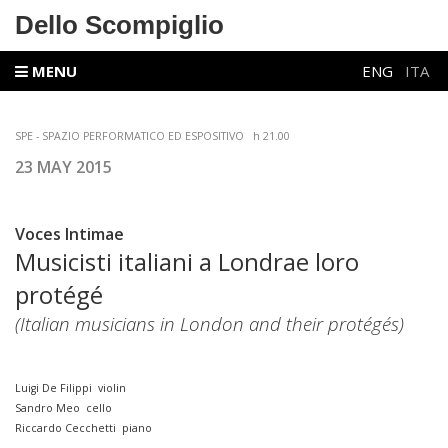
Dello Scompiglio
MENU
ENG
ITA
SPE - SPAZIO PERFORMATICO ED ESPOSITIVO
h 21.00
23 MAY 2015
Voces Intimae
Musicisti italiani a Londrae loro
protégé
(Italian musicians in London
and their protégés)
Luigi De Filippi violin
Sandro Meo cello
Riccardo Cecchetti piano