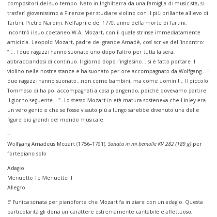
compositori del suo tempo. Nato in Inghilterra da una famiglia di musicista, si
trasferì giovanissimo a Firenze per studiare violino con il più brillante allievo di
Tartini, Pietro Nardini. Nell’aprile del 1770, anno della morte di Tartini,
incontrò il suo coetaneo W.A. Mozart, con il quale strinse immediatamente
amicizia. Leopold Mozart, padre del grande Amadè, così scrive dell’incontro:
“…. I due ragazzi hanno suonato uno dopo l’altro per tutta la sera,
abbracciandosi di continuo. Il giorno dopo l’inglesino….si è fatto portare il
violino nelle nostre stanze e ha suonato per ore accompagnato da Wolfgang… i
due ragazzi hanno suonato…non come bambini, ma come uomini!... Il piccolo
Tommaso di ha poi accompagnati a casa piangendo, poiché dovevamo partire
il giorno seguente….”. Lo stesso Mozart in età matura sosteneva che Linley era
un vero genio e che se fosse vissuto più a lungo sarebbe divenuto una delle
figure più grandi del mondo musicale.
--
Wolfgang Amadeus Mozart (1756–1791),
Sonata in mi bemolle KV 282 (189 g)
per
fortepiano solo
Adagio
Menuetto I e Menuetto II
Allegro
E’ l’unica sonata per pianoforte che Mozart fa iniziare con un adagio. Questa
particolarità gli dona un carattere estremamente cantabile e affettuoso,