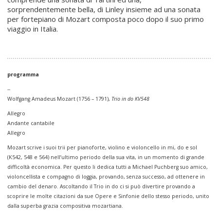
sorprendentemente bella, di Linley insieme ad una sonata
per fortepiano di Mozart composta poco dopo il suo primo
viaggio in Italia.
programma
--
Wolfgang Amadeus Mozart (1756 – 1791),
Trio in do KV548
Allegro
Andante cantabile
Allegro
Mozart scrive i suoi trii per pianoforte, violino e violoncello in mi, do e sol
(K542, 548 e 564) nell’ultimo periodo della sua vita, in un momento di grande
difficoltà economica. Per questo li dedica tutti a Michael Puchberg suo amico,
violoncellista e compagno di loggia, provando, senza successo, ad ottenere in
cambio del denaro. Ascoltando il Trio in do ci si può divertire provando a
scoprire le molte citazioni da sue Opere e Sinfonie dello stesso periodo, unito
dalla superba grazia compositiva mozartiana.