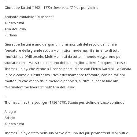
--
Giuseppe Tartini (1692 – 1770),
Sonata no.17 in re
per violino
Andante cantabile “Di se senti”
Allegro assai
Aria del Tasso
Furlana
Giuseppe Tartini è uno dei grandi nomi musicali del secolo dei lumi e
fondatore della grande scuola violinistica moderna, riferimento di tutti i
musicisti del XVIII secolo. Molti violinisti da tutto il mondo viaggiarono per
studiare con il Maestro o con uno dei suoi migliori allievi. Fra questi il nostro
Thomas Linley, che venne a Firenze per studiare con Pietro Nardini. La Sonata
in re è colma di un’intensità lirica estremamente toccante, con ispirazioni
molteplici che vanno dalle melodie popolari, ai ritmi di danza fino alla
“Gerusalemme liberata” nell’”Aria del Tasso”.
--
Thomas Linley the younger (1756-1778),
Sonata
per violino e basso continuo
Allegro
Adagio
Allegro assai
Thomas Linley è stato nella sua breve vita uno dei più promettenti violinisti e