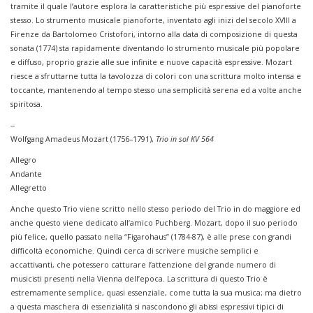
tramite il quale l’autore esplora la caratteristiche più espressive del pianoforte
stesso. Lo strumento musicale pianoforte, inventato agli inizi del secolo XVIII a
Firenze da Bartolomeo Cristofori, intorno alla data di composizione di questa
sonata (1774) sta rapidamente diventando lo strumento musicale più popolare
e diffuso, proprio grazie alle sue infinite e nuove capacità espressive. Mozart
riesce a sfruttarne tutta la tavolozza di colori con una scrittura molto intensa e
toccante, mantenendo al tempo stesso una semplicità serena ed a volte anche
spiritosa.
--
Wolfgang Amadeus Mozart (1756–1791),
Trio in sol KV 564
Allegro
Andante
Allegretto
Anche questo Trio viene scritto nello stesso periodo del Trio in do maggiore ed
anche questo viene dedicato all’amico Puchberg. Mozart, dopo il suo periodo
più felice, quello passato nella “Figarohaus” (1784-87), è alle prese con grandi
difficoltà economiche. Quindi cerca di scrivere musiche semplici e
accattivanti, che potessero catturare l’attenzione del grande numero di
musicisti presenti nella Vienna dell’epoca. La scrittura di questo Trio è
estremamente semplice, quasi essenziale, come tutta la sua musica; ma dietro
a questa maschera di essenzialità si nascondono gli abissi espressivi tipici di