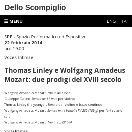
Dello Scompiglio
MENU
ENG
ITA
SPE - Spazio Performatico ed Espositivo
22 febbraio 2014
ore 19.00
Voces Intimae
Thomas Linley e Wolfgang Amadeus
Mozart: due prodigi del XVIII secolo
Wolfgang Amadeus Mozart,
Trio in do KV548
Giuseppe Tartini,
Sonata no.17 in re
per violino
Thomas Linley the younger,
Sonata
per violino e basso continuo
Wolfgang Amadeus Mozart,
Sonata in mi bemolle KV 282 (189 g)
per fortepiano
solo
Wolfgang Amadeus Mozart,
Trio in sol KV 564
Voces Intimae