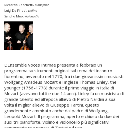
Riccardo Cecchetti,
pianoforte
Luigi De Filippi,
violino
Sandro Meo,
violoncello
L’Ensemble Voces Intimae presenta a febbraio un
programma su strumenti originali sul tema dell'incontro
fiorentino, avvenuto nel 1770, fra i due giovanissimi musicisti
Wolfgang Amadeus Mozart e l'inglese Thomas Linley, the
younger (1756–1778) durante il primo viaggio in Italia di
Mozart (avevano tutti e due 14 anni). Linley fu un musicista di
grande talento ed all'epoca allievo di Pietro Nardini a sua
volta il miglior allievo di Giuseppe Tartini, questo
grandemente ammirato anche dal padre di Wolfgang,
Leopold Mozart. Il programma, aperto e chiuso da due dei
suoi trii pianoforte, violino e violoncello più significativi,
comprende una sonata di Tartini ed una,