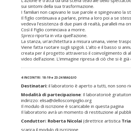
L’azione è tratta da una scena teatrale dello spettacolo Nu
sui sintomi della sua trasformazione.
I familiari non capivano le sue parole e spingevano la s
Il figlio continuava a parlare, prima a loro poi a se st
vedeva l’esistenza di due piani di realtà, paralleli ma ormai
Così il Figlio cominciava a morire.
Spreco
riporta in vita quell’azione.
La stanza, un’architettura a misura umana, viene traspo
Viene fatta ruotare sugli spigoli. L’alto e il basso si 
creata per il progetto attraverso il coinvolgimento di al
video dell’azione. L’immagine ripresa di ciò che si è già
4 INCONTRI: 18-19 e 23-24 MAGGIO
Destinatari:
il laboratorio è aperto a tutti, non sono r
Modalità di partecipazione
: Il laboratorioè gratuit
indirizzo:
elisa@delloscompiglio.org
Il modulo di iscrizione è scaricabile in questa pagina
Il laboratorio avrà un momento di restituzione al pubb
Conduttor
i:
Roberta Nicolai
(direttrice artistica
Tria
scarica il modulo di iscrizione