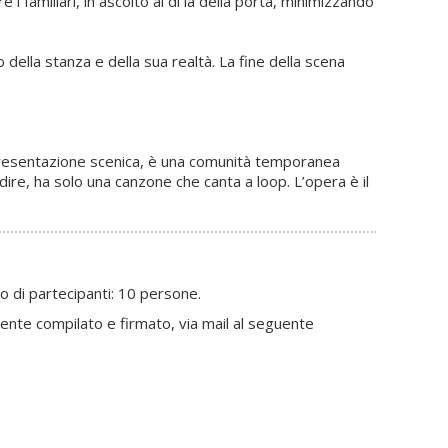
 i familiari, in ascolto al di là della porta, minimizzando
della stanza e della sua realtà. La fine della scena
rappresentazione scenica, è una comunità temporanea
 dire, ha solo una canzone che canta a loop. L’opera è il
mo di partecipanti: 10 persone.
amente compilato e firmato, via mail al seguente