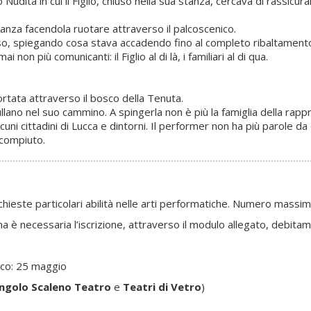
dità in cui il Figlio, chiuso nella sua stanza, cercava di rassicurare
tanza facendola ruotare attraverso il palcoscenico.
esso, spiegando cosa stava accadendo fino al completo ribaltamento 
 non più comunicanti: il Figlio al di là, i familiari al di qua.
rtata attraverso il bosco della Tenuta.
annullano nel suo cammino. A spingerla non è più la famiglia della 
cuni cittadini di Lucca e dintorni. Il performer non ha più parole da
 compiuto.
ichieste particolari abilità nelle arti performatiche. Numero massi
oma è necessaria l’iscrizione, attraverso il modulo allegato, debit
lico: 25 maggio
ngolo Scaleno Teatro
e
Teatri di Vetro
)