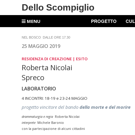
Dello Scompiglio
PROGETTO
CUL
MENU
NEL BOSCO DALLE ORE 17.30
25 MAGGIO 2019
RESIDENZA DI CREAZIONE |
ESITO
Roberta Nicolai
Spreco
LABORATORIO
4 INCONTRI:
18-19 e 23-24 MAGGIO
progetto vincitore del bando
della morte e del morire
drammaturgia e regia
Roberta Nicolai
interprete
Michele Baronio
con la partecipazione di alcuni cittadini