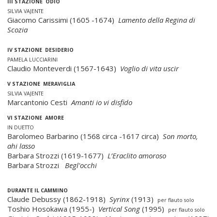
III STAZIONE ODIO
SILVIA VAJENTE
Giacomo Carissimi (1605 -1674)
Lamento della Regina di
Scozia
IV STAZIONE DESIDERIO
PAMELA LUCCIARINI
Claudio Monteverdi (1567-1643)
Voglio di vita uscir
V STAZIONE MERAVIGLIA
SILVIA VAJENTE
Marcantonio Cesti
Amanti io vi disfido
VI STAZIONE AMORE
IN DUETTO
Barolomeo Barbarino (1568 circa -1617 circa)
Son morto,
ahi lasso
Barbara Strozzi (1619-1677)
L’Eraclito amoroso
Barbara Strozzi
Begl'occhi
DURANTE IL CAMMINO
Claude Debussy (1862-1918)
Syrinx
(1913)
per flauto solo
Toshio Hosokawa (1955-)
Vertical Song
(1995)
per flauto solo