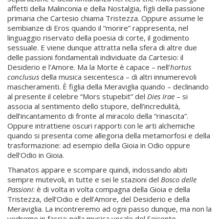
affetti della Malinconia e della Nostalgia, figli della passione
primaria che Cartesio chiama Tristezza. Oppure assume le
sembianze di Eros quando il “morire” rappresenta, nel
linguaggio riservato della poesia di corte, il godimento
sessuale. E viene dunque attratta nella sfera di altre due
delle passioni fondamentali individuate da Cartesio: il
Desiderio e l’Amore. Ma la Morte è capace – nell’
hortus
conclusus
della musica seicentesca – di altri innumerevoli
mascheramenti. È figlia della Meraviglia quando – declinando
al presente il celebre “Mors stupebit” del
Dies Irae
– si
associa al sentimento dello stupore, dell’incredulità,
dell’incantamento di fronte al miracolo della “rinascita”.
Oppure intrattiene oscuri rapporti con le arti alchemiche
quando si presenta come allegoria della metamorfosi e della
trasformazione: ad esempio della Gioia in Odio oppure
dell’Odio in Gioia.
Thanatos appare e scompare quindi, indossando abiti
sempre mutevoli, in tutte e sei le stazioni del
Bosco delle
Passioni
: è di volta in volta compagna della Gioia e della
Tristezza, dell’Odio e dell’Amore, del Desiderio e della
Meraviglia. La incontreremo ad ogni passo dunque, ma non la
vedremo in faccia: nella musica vocale del Seicento,