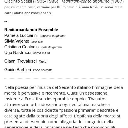
Giacinto Scelsi (1905-1988)
Mantram-canto anonimo
(1987)
per strumento basso;
versione per flauto basso di Gianni Trovalusci autorizzata
dalla Fondazione Isabella Scelsi
--
Recitarcantando Ensemble
Pamela Lucciarini
soprano e spinetta
Silvia Vajente
soprano
Cristiano Contadin
viola da gamba
Ugo Nastrucci
tiorba e liuto
Gianni Trovalusci
flauto
Guido Barbieri
voce narrante
Nella poesia per musica del Seicento italiano l’immagine della
morte è pervasiva e ricorrente. Quasi un’ossessione.
Insieme a Eros, il suo inseparabile doppio, Thanatos
attraversa infatti indossando ogni volta una maschera
diversa, tutte le cosiddette “passioni primarie” descritte e
catalogate dalla teoria degli affetti. L’epifania della morte si
presenta ad esempio come allegoria del congedo, della
separazione e della lontananza nei testi che muovono gli