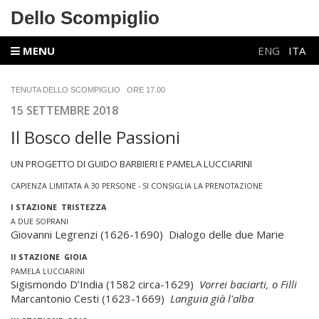
Dello Scompiglio
MENU
ENG
ITA
TENUTA DELLO SCOMPIGLIO ORE 17.00
15 SETTEMBRE 2018
l Bosco delle Passioni
I
UN PROGETTO DI GUIDO BARBIERI E PAMELA LUCCIARINI
CAPIENZA LIMITATA A 30 PERSONE - SI CONSIGLIA LA PRENOTAZIONE
I STAZIONE TRISTEZZA
A DUE SOPRANI
Giovanni Legrenzi (1626-1690) Dialogo delle due Marie
II STAZIONE GIOIA
PAMELA LUCCIARINI
Sigismondo D’India (1582 circa-1629)
Vorrei baciarti, o Filli
Marcantonio Cesti (1623-1669)
Languia già l'alba