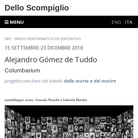
Dello Scompiglio
MENU
ENG
ITA
SPE - SPAZIO PERFORMATICO ED ESPOSITIVO
15 SETTEMBRE-23 DICEMBRE 2018
Alejandro Gómez de Tuddo
Columbarium
progetto vincitore del bando
della morte e del morire
assemblaggio suono
Gonzalo Peniche e Gabriela Mendez