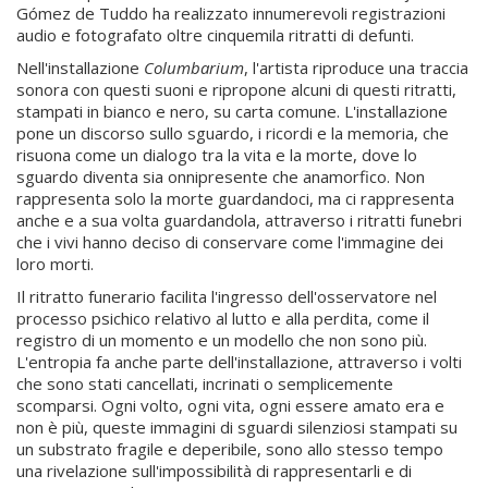
Gómez de Tuddo ha realizzato innumerevoli registrazioni
audio e fotografato oltre cinquemila ritratti di defunti.
Nell'installazione
Columbarium
, l'artista riproduce una traccia
sonora con questi suoni e ripropone alcuni di questi ritratti,
stampati in bianco e nero, su carta comune. L'installazione
pone un discorso sullo sguardo, i ricordi e la memoria, che
risuona come un dialogo tra la vita e la morte, dove lo
sguardo diventa sia onnipresente che anamorfico. Non
rappresenta solo la morte guardandoci, ma ci rappresenta
anche e a sua volta guardandola, attraverso i ritratti funebri
che i vivi hanno deciso di conservare come l'immagine dei
loro morti.
Il ritratto funerario facilita l'ingresso dell'osservatore nel
processo psichico relativo al lutto e alla perdita, come il
registro di un momento e un modello che non sono più.
L'entropia fa anche parte dell'installazione, attraverso i volti
che sono stati cancellati, incrinati o semplicemente
scomparsi. Ogni volto, ogni vita, ogni essere amato era e
non è più, queste immagini di sguardi silenziosi stampati su
un substrato fragile e deperibile, sono allo stesso tempo
una rivelazione sull'impossibilità di rappresentarli e di