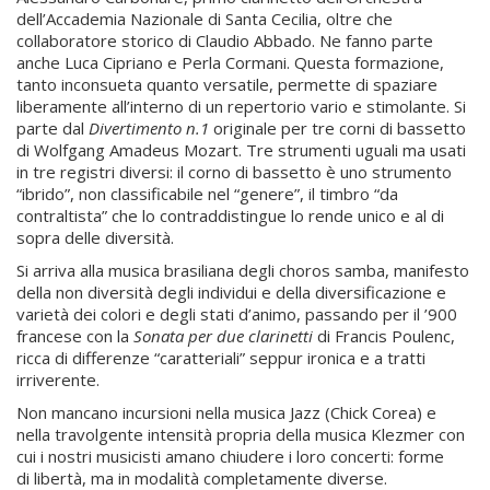
dell’Accademia Nazionale di Santa Cecilia, oltre che
collaboratore storico di Claudio Abbado. Ne fanno parte
anche Luca Cipriano e Perla Cormani. Questa formazione,
tanto inconsueta quanto versatile, permette di spaziare
liberamente all’interno di un repertorio vario e stimolante. Si
parte dal
Divertimento n.1
originale per tre corni di bassetto
di Wolfgang Amadeus Mozart. Tre strumenti uguali ma usati
in tre registri diversi: il corno di bassetto è uno strumento
“ibrido”, non classificabile nel “genere”, il timbro “da
contraltista” che lo contraddistingue lo rende unico e al di
sopra delle diversità.
Si arriva alla musica brasiliana degli choros samba, manifesto
della non diversità degli individui e della diversificazione e
varietà dei colori e degli stati d’animo, passando per il ’900
francese con la
Sonata per due clarinetti
di Francis Poulenc,
ricca di differenze “caratteriali” seppur ironica e a tratti
irriverente.
Non mancano incursioni nella musica Jazz (Chick Corea) e
nella travolgente intensità propria della musica Klezmer con
cui i nostri musicisti amano chiudere i loro concerti: forme
di libertà, ma in modalità completamente diverse.