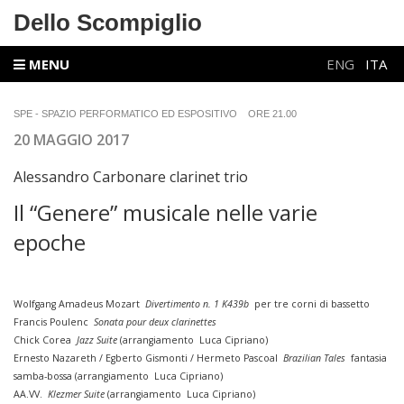
Dello Scompiglio
MENU
ENG
ITA
SPE - SPAZIO PERFORMATICO ED ESPOSITIVO
ORE 21.00
20 MAGGIO 2017
Alessandro Carbonare clarinet trio
Il “Genere” musicale nelle varie
epoche
Wolfgang Amadeus Mozart
Divertimento n. 1 K439b
per tre corni di bassetto
Francis Poulenc
Sonata pour deux clarinettes
Chick Corea
Jazz Suite
(arrangiamento Luca Cipriano)
Ernesto Nazareth / Egberto Gismonti / Hermeto Pascoal
Brazilian Tales
fantasia
samba-bossa (arrangiamento Luca Cipriano)
AA.VV.
Klezmer Suite
(arrangiamento Luca Cipriano)