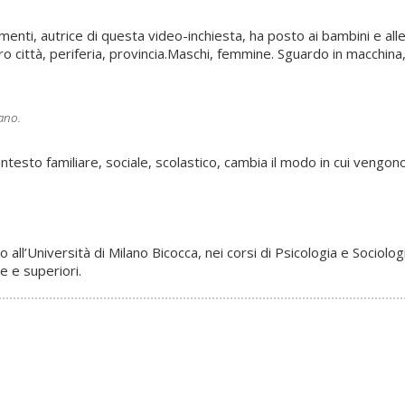
i, autrice di questa video-inchiesta, ha posto ai bambini e alle b
ro città, periferia, provincia.Maschi, femmine. Sguardo in macchina,
ano.
esto familiare, sociale, scolastico, cambia il modo in cui vengono r
ll’Università di Milano Bicocca, nei corsi di Psicologia e Sociolo
e e superiori.