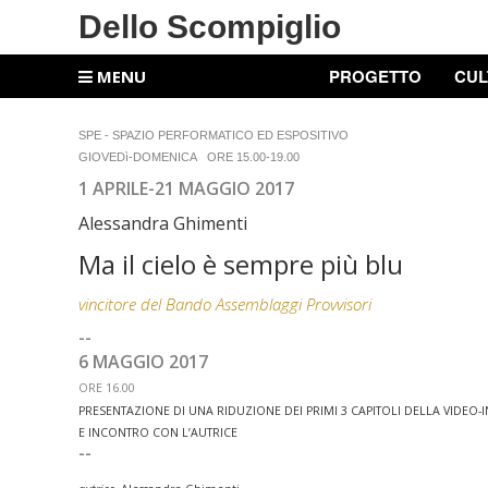
Dello Scompiglio
PROGETTO
CUL
MENU
SPE - SPAZIO PERFORMATICO ED ESPOSITIVO
GIOVEDì-DOMENICA
ORE 15.00-19.00
1 APRILE-21 MAGGIO 2017
Alessandra Ghimenti
Ma il cielo è sempre più blu
vincitore del Bando Assemblaggi Provvisori
--
6 MAGGIO 2017
ORE 16.00
PRESENTAZIONE DI UNA RIDUZIONE DEI PRIMI 3 CAPITOLI DELLA VIDEO-
E INCONTRO CON L’AUTRICE
--