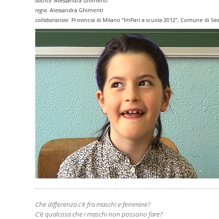
autrice
Alessandra Ghimenti
regia
Alessandra Ghimenti
collaborazioni
Provincia di Milano “ImPari a scuola 2012”,
Comune di Sest
Che differenza c’è fra maschi e femmine?
C’è qualcosa che i maschi non possono fare?