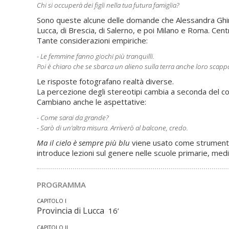
Chi si occuperà dei figli nella tua futura famiglia?
Sono queste alcune delle domande che Alessandra Ghiment
Lucca, di Brescia, di Salerno, e poi Milano e Roma. Cent
Tante considerazioni empiriche:
- Le femmine fanno giochi più tranquilli.
Poi è chiaro che se sbarca un alieno sulla terra anche loro scapp
Le risposte fotografano realtà diverse.
La percezione degli stereotipi cambia a seconda del cont
Cambiano anche le aspettative:
- Come sarai da grande?
- Sarò di un’altra misura. Arriverò al balcone, credo.
Ma il cielo è sempre più blu
viene usato come strumento a
introduce lezioni sul genere nelle scuole primarie, medi
PROGRAMMA
CAPITOLO I
Provincia di Lucca
16’
CAPITOLO II