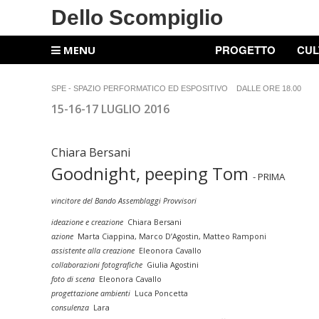
Dello Scompiglio
PROGETTO
CUL
MENU
SPE - SPAZIO PERFORMATICO ED ESPOSITIVO DALLE ORE 18.00
15-16-17 LUGLIO 2016
Chiara Bersani
Goodnight, peeping Tom
- PRIMA
vincitore del Bando Assemblaggi Provvisori
ideazione e creazione
Chiara Bersani
azione
Marta Ciappina, Marco D’Agostin,
Matteo Ramponi
assistente alla creazione
Eleonora Cavallo
collaborazioni fotografiche
Giulia Agostini
foto di scena
Eleonora Cavallo
progettazione ambienti
Luca Poncetta
consulenza
Lara