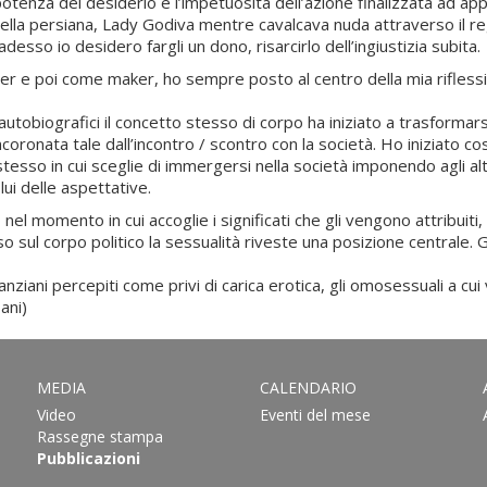
a potenza del desiderio e l’impetuosità dell’azione finalizzata ad
nella persiana, Lady Godiva mentre cavalcava nuda attraverso il r
desso io desidero fargli un dono, risarcirlo dell’ingiustizia subita.
r e poi come maker, ho sempre posto al centro della mia riflessio
tobiografici il concetto stesso di corpo ha iniziato a trasformar
coronata tale dall’incontro / scontro con la società. Ho iniziato così
esso in cui sceglie di immergersi nella società imponendo agli altr
lui delle aspettative.
nel momento in cui accoglie i significati che gli vengono attribuiti, 
sul corpo politico la sessualità riveste una posizione centrale. G
nziani percepiti come privi di carica erotica, gli omosessuali a cui
ani)
MEDIA
CALENDARIO
Video
Eventi del mese
Rassegne stampa
Pubblicazioni