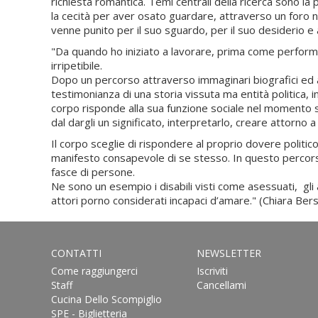
richiesta romantica. Temi centrali della ricerca sono l
la cecità per aver osato guardare, attraverso un foro 
venne punito per il suo sguardo, per il suo desiderio e a
"Da quando ho iniziato a lavorare, prima come performe
irripetibile.
Dopo un percorso attraverso immaginari biografici ed au
testimonianza di una storia vissuta ma entità politica, in
corpo risponde alla sua funzione sociale nel momento st
dal dargli un significato, interpretarlo, creare attorno a 
Il corpo sceglie di rispondere al proprio dovere politico 
manifesto consapevole di se stesso. In questo percorso 
fasce di persone.
Ne sono un esempio i disabili visti come asessuati, gli a
attori porno considerati incapaci d’amare." (Chiara Bers
CONTATTI
NEWSLETTER
Come raggiungerci
Iscriviti
Staff
Cancellami
Cucina Dello Scompiglio
SPE - Biglietteria