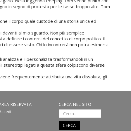
 appagarlo. Nella leggenda Peeping Tom venne punito con
egno in segno di protesta per le tasse troppo alte. Tom
ne il corpo quale custode di una storia unica ed
si davanti al mio sguardo. Non più semplice
 a definire i contorni del concetto di corpo politico. Il
i di essere visto. Chi lo incontrerà non potrà esimersi
li analizza e li personalizza trasformandoli in un
li stereotipi legati a questa sfera colpiscono diverse
 viene frequentemente attribuita una vita dissoluta, gli
AREA RISERVATA
CERCA NEL SITO
Accedi
CERCA