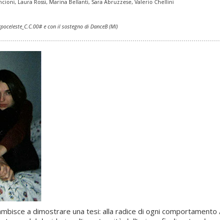
ncioni, Laura Rossi,
Marina Bellanti, Sara Abruzzese, Valerio Chellini
rpoceleste_C.C.00# e con il sostegno di DanceB (MI)
mbisce a dimostrare una tesi: alla radice di ogni comportamento /