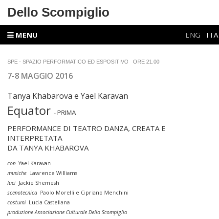
Dello Scompiglio
MENU
ENG
ITA
SPE - SPAZIO PERFORMATICO ED ESPOSITIVO
ORE 21.00
7-8 MAGGIO 2016
Tanya Khabarova e Yael Karavan
Equator
- PRIMA
PERFORMANCE DI TEATRO DANZA, CREATA E
INTERPRETATA
DA TANYA KHABAROVA
con
Yael Karavan
musiche
Lawrence Williams
luci
Jackie Shemesh
scenotecnica
Paolo Morelli e Cipriano Menchini
costumi
Lucia Castellana
produzione Associazione Culturale Dello Scompiglio