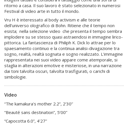
ritorno a casa. Il suo lavoro è stato selezionato in numerosi
Festival di video arte in tutto il mondo.
Vru H è interessato al body activism e alle teorie
dell'universo olografico di Bohn. Ritiene che il tempo non
esista; nella selezione video che presenta il tempo sembra
implodere su se stesso quasi astraendosi in immagine lirico-
pittorica. La fantascienza di Philiph K. Dick lo attrae per lo
spaesamento continuo e la continua analisi-divagazione tra
sogno, realtà, realtà sognata e sogno realizzato. L'immagine
rappresentata nei suoi video appare come atemporale, si
staglia in alterazioni emotive e misteriose, in una narrazione
dai toni talvolta oscuri, talvolta trasfigurati, o carichi di
simbologie.
Video
“The kamakura's mother 2.2”, 2’30’’
“Beauté sans destination”, 5’00’’
“Capocotta 6.0”, 4’27’’