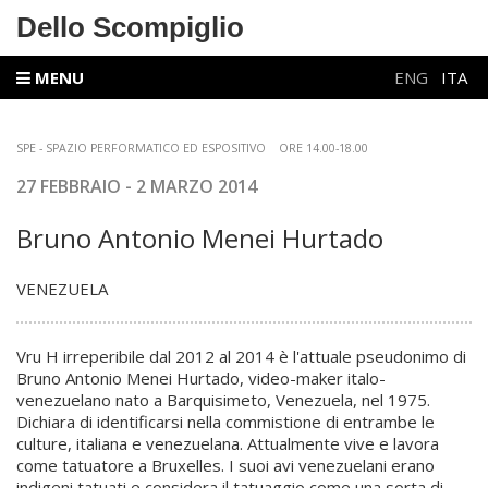
Dello Scompiglio
MENU
ENG
ITA
SPE - SPAZIO PERFORMATICO ED ESPOSITIVO ORE 14.00-18.00
27 FEBBRAIO - 2 MARZO
2014
Bruno Antonio Menei Hurtado
VENEZUELA
Vru H irreperibile dal 2012 al 2014 è l'attuale pseudonimo di
Bruno Antonio Menei Hurtado, video-maker italo-
venezuelano nato a Barquisimeto, Venezuela, nel 1975.
Dichiara di identificarsi nella commistione di entrambe le
culture, italiana e venezuelana. Attualmente vive e lavora
come tatuatore a Bruxelles. I suoi avi venezuelani erano
indigeni tatuati e considera il tatuaggio come una sorta di