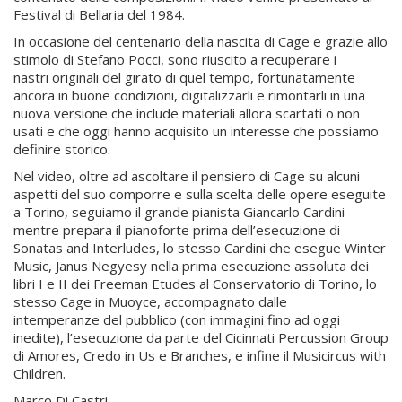
Festival di Bellaria del 1984.
In occasione del centenario della nascita di Cage e grazie allo
stimolo di Stefano Pocci, sono riuscito a recuperare i
nastri originali del girato di quel tempo, fortunatamente
ancora in buone condizioni, digitalizzarli e rimontarli in una
nuova versione che include materiali allora scartati o non
usati e che oggi hanno acquisito un interesse che possiamo
definire storico.
Nel video, oltre ad ascoltare il pensiero di Cage su alcuni
aspetti del suo comporre e sulla scelta delle opere eseguite
a Torino, seguiamo il grande pianista Giancarlo Cardini
mentre prepara il pianoforte prima dell’esecuzione di
Sonatas and Interludes, lo stesso Cardini che esegue Winter
Music, Janus Negyesy nella prima esecuzione assoluta dei
libri I e II dei Freeman Etudes al Conservatorio di Torino, lo
stesso Cage in Muoyce, accompagnato dalle
intemperanze del pubblico (con immagini fino ad oggi
inedite), l’esecuzione da parte del Cicinnati Percussion Group
di Amores, Credo in Us e Branches, e infine il Musicircus with
Children.
Marco Di Castri