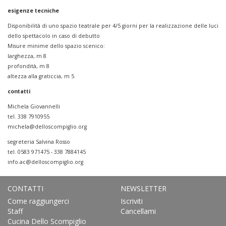
esigenze tecniche
Disponibilità di uno spazio teatrale per 4/5 giorni per la realizzazione delle luci
dello spettacolo in caso di debutto
Misure minime dello spazio scenico:
larghezza, m 8
profondità, m 8
altezza alla graticcia, m 5
contatti
Michela Giovannelli
tel. 338 7910955
michela@delloscompiglio.org
segreteria Salvina Rosso
tel. 0583 971475 - 338 7884145
info.ac@delloscompiglio.org
CONTATTI
NEWSLETTER
Come raggiungerci
Iscriviti
Staff
Cancellami
Cucina Dello Scompiglio