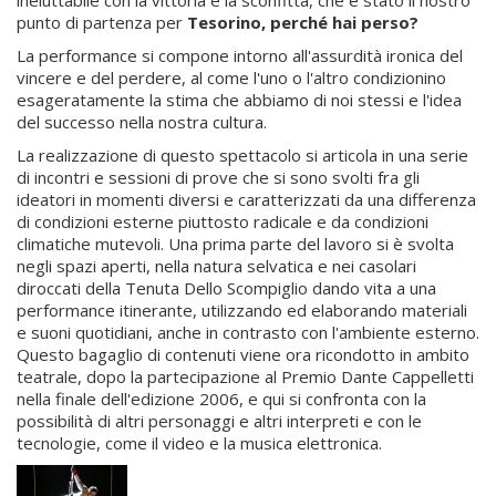
ineluttabile con la vittoria e la sconfitta, che è stato il nostro
punto di partenza per
Tesorino, perché hai perso?
La performance si compone intorno all'assurdità ironica del
vincere e del perdere, al come l'uno o l'altro condizionino
esageratamente la stima che abbiamo di noi stessi e l'idea
del successo nella nostra cultura.
La realizzazione di questo spettacolo si articola in una serie
di incontri e sessioni di prove che si sono svolti fra gli
ideatori in momenti diversi e caratterizzati da una differenza
di condizioni esterne piuttosto radicale e da condizioni
climatiche mutevoli. Una prima parte del lavoro si è svolta
negli spazi aperti, nella natura selvatica e nei casolari
diroccati della Tenuta Dello Scompiglio dando vita a una
performance itinerante, utilizzando ed elaborando materiali
e suoni quotidiani, anche in contrasto con l'ambiente esterno.
Questo bagaglio di contenuti viene ora ricondotto in ambito
teatrale, dopo la partecipazione al Premio Dante Cappelletti
nella finale dell'edizione 2006, e qui si confronta con la
possibilità di altri personaggi e altri interpreti e con le
tecnologie, come il video e la musica elettronica.