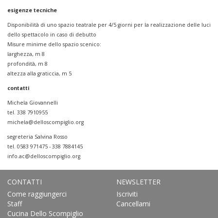
esigenze tecniche
Disponibilità di uno spazio teatrale per 4/5 giorni per la realizzazione delle luci
dello spettacolo in caso di debutto
Misure minime dello spazio scenico:
larghezza, m 8
profondità, m 8
altezza alla graticcia, m 5
contatti
Michela Giovannelli
tel. 338 7910955
michela@delloscompiglio.org
segreteria Salvina Rosso
tel. 0583 971475 - 338 7884145
info.ac@delloscompiglio.org
CONTATTI
NEWSLETTER
Come raggiungerci
Iscriviti
Staff
Cancellami
Cucina Dello Scompiglio