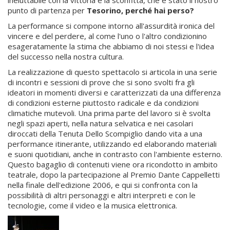
ineluttabile con la vittoria e la sconfitta, che è stato il nostro
punto di partenza per
Tesorino, perché hai perso?
La performance si compone intorno all'assurdità ironica del
vincere e del perdere, al come l'uno o l'altro condizionino
esageratamente la stima che abbiamo di noi stessi e l'idea
del successo nella nostra cultura.
La realizzazione di questo spettacolo si articola in una serie
di incontri e sessioni di prove che si sono svolti fra gli
ideatori in momenti diversi e caratterizzati da una differenza
di condizioni esterne piuttosto radicale e da condizioni
climatiche mutevoli. Una prima parte del lavoro si è svolta
negli spazi aperti, nella natura selvatica e nei casolari
diroccati della Tenuta Dello Scompiglio dando vita a una
performance itinerante, utilizzando ed elaborando materiali
e suoni quotidiani, anche in contrasto con l'ambiente esterno.
Questo bagaglio di contenuti viene ora ricondotto in ambito
teatrale, dopo la partecipazione al Premio Dante Cappelletti
nella finale dell'edizione 2006, e qui si confronta con la
possibilità di altri personaggi e altri interpreti e con le
tecnologie, come il video e la musica elettronica.