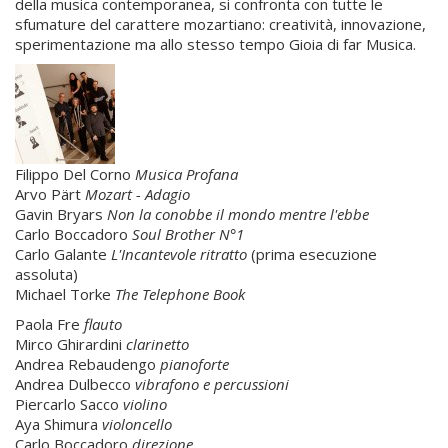
della musica contemporanea, si confronta con tutte le
sfumature del carattere mozartiano: creatività, innovazione,
sperimentazione ma allo stesso tempo Gioia di far Musica.
Filippo Del Corno
Musica Profana
Arvo Pärt
Mozart - Adagio
Gavin Bryars
Non la conobbe il mondo mentre l'ebbe
Carlo Boccadoro
Soul Brother N°1
Carlo Galante
L'Incantevole ritratto
(prima esecuzione
assoluta)
Michael Torke
The Telephone Book
Paola Fre
flauto
Mirco Ghirardini
clarinetto
Andrea Rebaudengo
pianoforte
Andrea Dulbecco
vibrafono e percussioni
Piercarlo Sacco
violino
Aya Shimura
violoncello
Carlo Boccadoro
direzione