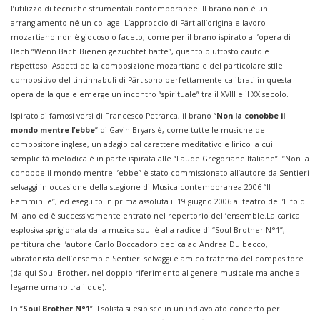
l’utilizzo di tecniche strumentali contemporanee. Il brano non è un
arrangiamento né un collage. L’approccio di Pärt all’originale lavoro
mozartiano non è giocoso o faceto, come per il brano ispirato all’opera di
Bach “Wenn Bach Bienen gezüchtet hätte”, quanto piuttosto cauto e
rispettoso. Aspetti della composizione mozartiana e del particolare stile
compositivo del tintinnabuli di Pärt sono perfettamente calibrati in questa
opera dalla quale emerge un incontro “spirituale” tra il XVIII e il XX secolo.
Ispirato ai famosi versi di Francesco Petrarca, il brano “
Non la conobbe il
mondo mentre l’ebbe
” di Gavin Bryars è, come tutte le musiche del
compositore inglese, un adagio dal carattere meditativo e lirico la cui
semplicità melodica è in parte ispirata alle “Laude Gregoriane Italiane”. “Non la
conobbe il mondo mentre l’ebbe” è stato commissionato all’autore da Sentieri
selvaggi in occasione della stagione di Musica contemporanea 2006 “Il
Femminile”, ed eseguito in prima assoluta il 19 giugno 2006 al teatro dell’Elfo di
Milano ed è successivamente entrato nel repertorio dell’ensemble.La carica
esplosiva sprigionata dalla musica soul è alla radice di “Soul Brother N°1”,
partitura che l’autore Carlo Boccadoro dedica ad Andrea Dulbecco,
vibrafonista dell’ensemble Sentieri selvaggi e amico fraterno del compositore
(da qui Soul Brother, nel doppio riferimento al genere musicale ma anche al
legame umano tra i due).
In “
Soul Brother N°1
” il solista si esibisce in un indiavolato concerto per