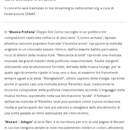
Il concerto sarà trasmesso in live streaming su
radiocemat.org
, a cura di
Federazione CEMAT.
In “
Musica Profana
” Filippo Del Corno raccoglie in un polittico tre
composizioni realizzate nell’arco di dieci anni: “L’uomo armato”, ispirata
all’antica canzone popolare francese ‘L’homme armé’, ripropone la melodia
originale in un rinnovato tessuto ritmico, dall’incessante battito percussivo,
ricco di stilemi della musica funk. “Mancanza di soldi” riprende una melodia
mutuata dai grandi maestri della polifonia rinascimentale, ‘Faulte d’argent’,
utilizzando una strutturazione formale, derivata dalla musica lounge, per la
quale ogni strumento ripete in loop uno o due, al massimo tre frammenti
sempre uguali a se stessi. “Risvegliatevi!”, ultimo capitolo della trilogia, riprende
anche in questo caso una melodia antica ‘Réveillez vous’, traducendo le
tecniche compositive della polifonia rinascimentale secondo il linguaggio della
musica techno, soprattutto nella sua declinazione “acida”. Il fluttuare
dell’aerea melodia di ‘Réveillez vous’ può suonare come ironica incitazione
rivolta ai partecipanti dei rave più estremi a risvegliarsi dallo stordimento di
una notte passata al ritmo estenuante dei ritmi techno.
“
Mozart – Adagio
” di Arvo Pärt, è la riscrittura per trio di una pagina di Mozart
in cui non vengono variate le note ma solamente i timbri e i colori, attraverso