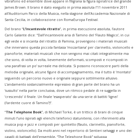
vibrafono ed ensemble dove appare in filigrana la figura ispiratrice del grande
James Brown. Il brano è stato eseguito in prima assoluta l’11 novembre 2011
all’Auditorium Parco della Musica, nella stagione dell’Accademia Nazionale di
Santa Cecilia, in collaborazione con RomaEuropa Festival.
Del brano “
L’Incantevole ritratto
”, in prima esecuzione assoluta, l’autore
Carlo Galante dice: “Dall’incantevole aria di Tamino del ‘Flauto Magico’, in cui
egli vede e si incanta del ritratto di Pamina, provengono i materiali musicali
che innervano questa piccola fantasia ‘mozartiana’ per clarinetto, violoncello e
pianoforte; materiali musicali che non vengono mai citati integralmente ma
che sono, di volta in volta, lievemente deformati, scomposti e ricomposti in
una parafrasi un po’ surreale ma delicata. Si possono riconoscere parti della
melodia originale, alcune figure di accompagnamento, ma il tutto è ‘montato’
seguendo un percorso nuovo e originale seppure sottilmente allusivo.
L’andamento sostanzialmente espressivo di gran parte del brano ha un
‘sussulto’ nella parte conclusiva, dove un ritmico pedale di re suggella in
‘crescendo’ il finale. Un finale ‘esasperato’ da una serie di battiti ‘lignei’
(l’ardente cuore di Tamino?)”.
“
The Telephone Book
”, di Michael Torke, è un trittico di brani di cinque
minuti l’uno ispirati agli elenchi telefonici statunitensi, con riferimenti alla
musica pop e jazz e composti per quintetto (flauto, clarinetto, pianoforte,
violino, violoncello). Da molti anni nel repertorio di Sentieri selvaggi e uno dei
cavalli di battagli dell’ensemble, “The Telephone Book” sviluppa