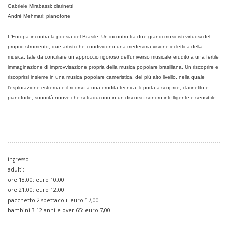
Gabriele Mirabassi: clarinetti
Andrè Mehmari: pianoforte
L'Europa incontra la poesia del Brasile. Un incontro tra due grandi musicisti virtuosi del
proprio strumento, due artisti che condividono una medesima visione eclettica della
musica, tale da conciliare un approccio rigoroso dell'universo musicale erudito a una fertile
immaginazione di improvvisazione propria della musica popolare brasiliana. Un riscoprire e
riscoprirsi insieme in una musica popolare cameristica, del più alto livello, nella quale
l'esplorazione estrema e il ricorso a una erudita tecnica, li porta a scoprire, clarinetto e
pianoforte, sonorità nuove che si traducono in un discorso sonoro intelligente e sensibile.
ingresso
adulti:
ore 18.00: euro 10,00
ore 21,00: euro 12,00
pacchetto 2 spettacoli: euro 17,00
bambini 3-12 anni e over 65: euro 7,00