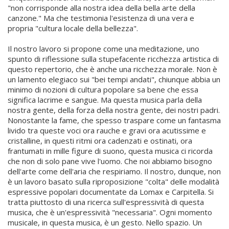
"non corrisponde alla nostra idea della bella arte della
canzone." Ma che testimonia l'esistenza di una vera e
propria "cultura locale della bellezza".
Il nostro lavoro si propone come una meditazione, uno
spunto di riflessione sulla stupefacente ricchezza artistica di
questo repertorio, che è anche una ricchezza morale. Non è
un lamento elegiaco sui "bei tempi andati", chiunque abbia un
minimo di nozioni di cultura popolare sa bene che essa
significa lacrime e sangue. Ma questa musica parla della
nostra gente, della forza della nostra gente, dei nostri padri.
Nonostante la fame, che spesso traspare come un fantasma
livido tra queste voci ora rauche e gravi ora acutissime e
cristalline, in questi ritmi ora cadenzati e ostinati, ora
frantumati in mille figure di suono, questa musica ci ricorda
che non di solo pane vive l'uomo. Che noi abbiamo bisogno
dell'arte come dell'aria che respiriamo. Il nostro, dunque, non
è un lavoro basato sulla riproposizione "colta" delle modalità
espressive popolari documentate da Lomax e Carpitella. Si
tratta piuttosto di una ricerca sull'espressività di questa
musica, che è un'espressività "necessaria". Ogni momento
musicale, in questa musica, è un gesto. Nello spazio. Un