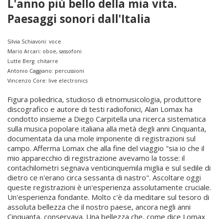
L'anno più bello della mia vita.
Paesaggi sonori dall'Italia
Silvia Schiavoni: voce
Mario Arcari: oboe, sassofoni
Lutte Berg: chitarre
Antonio Caggiano: percussioni
Vincenzo Core: live electronics
Figura poliedrica, studioso di etnomusicologia, produttore
discografico e autore di testi radiofonici, Alan Lomax ha
condotto insieme a Diego Carpitella una ricerca sistematica
sulla musica popolare italiana alla metà degli anni Cinquanta,
documentata da una mole imponente di registrazioni sul
campo. Afferma Lomax che alla fine del viaggio "sia io che il
mio apparecchio di registrazione avevamo la tosse: il
contachilometri segnava venticinquemila miglia e sul sedile di
dietro ce n'erano circa sessanta di nastro". Ascoltare oggi
queste registrazioni è un'esperienza assolutamente cruciale.
Un'esperienza fondante. Molto c'è da meditare sul tesoro di
assoluta bellezza che il nostro paese, ancora negli anni
Cinquanta, conservava. Una bellezza che, come dice Lomax