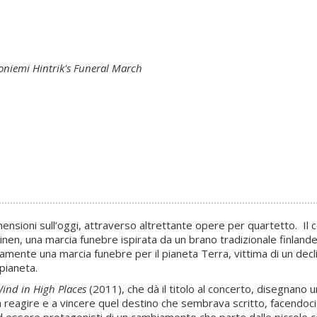
oniemi Hintrik's Funeral March
mensioni sull’oggi, attraverso altrettante opere per quartetto. Il 
allinen, una marcia funebre ispirata da un brano tradizionale finla
icamente una marcia funebre per il pianeta Terra, vittima di un dec
pianeta.
ind in High Places
(2011), che dà il titolo al concerto, disegnano 
 a reagire e a vincere quel destino che sembrava scritto, facendoci 