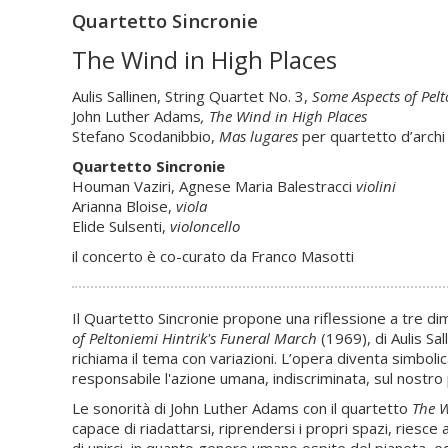
Quartetto Sincronie
The Wind in High Places
Aulis Sallinen, String Quartet No. 3,
Some Aspects of Pelt
John Luther Adams
, The Wind in High Places
Stefano Scodanibbio,
Mas lugares
per quartetto d’archi
Quartetto Sincronie
Houman Vaziri, Agnese Maria Balestracci
violini
Arianna Bloise,
viola
Elide Sulsenti,
violoncello
il concerto è co-curato da Franco Masotti
Il Quartetto Sincronie propone una riflessione a tre di
of Peltoniemi Hintrik's Funeral March
(1969), di Aulis S
richiama il tema con variazioni. L’opera diventa simbol
responsabile l'azione umana, indiscriminata, sul nostro 
Le sonorità di John Luther Adams con il quartetto
The W
capace di riadattarsi, riprendersi i propri spazi, riesce