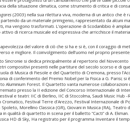
ed essere protagonisti di un cambiamento che parte dalle piccole c
a della situazione climatica, come strumento di critica e di cons
ugares
(2003) nella sua rilettura viva, moderna di un antico che è r
 partendo da un materiale primigenio, rappresentato da alcuni madr
i, ma vengono trasformati. L’operazione di Scodanibbio è ampliare
o attivo di ricerca musicale ed espressiva che arricchisce il mater
apevolezza del valore di ciò che si ha e si è, con il coraggio di met
rso e migliore. Il coinvolgimento dell’uomo nel proprio presente
to Sincronie si dedica principalmente al repertorio del Novecento 
tri compositivi presenti nelle partiture del secolo scorso e di quel
 Scuola di Musica di Fiesole e del Quartetto di Cremona, presso l’
monia di conferimento del Premio Nobel per la Fisica a G. Parisi; si 
o Aluminium Forest. Il Quartetto vanta numerose collaborazioni co
. Premiato presso la II edizione del Concorso Internazionale di I
festival e teatri: IIC di Berlino, IIC di Stoccolma, Saudi Music Hub
go Cromatico, Festival Terre d’Arezzo, Festival Internazionale di 
Spoleto, Morellino Classica (GR), Giovani in Musica (RA), Teatro di
in qualità di quartetto in scena per il balletto “Cacti” di A. Ekman
ssica HD di Sky, Ha registrato per il programma Inventare il tempo