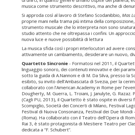
di unirci, in quanto genere umano ospite del pianeta, 
musica come strumento descrittivo, ma anche di denunci
Si approda così al lavoro di Stefano Scodanibbio,
Mas L
proprie mani nella trama più intima della composizione,
strumento musicale che lo interpreta non sono snaturat
studio attento che ne oltrepassa i confini. Un approcci
nuova luce e nuove possibilità di lettura
La musica sfida così i propri interlocutori ad avere cons
attivamente un cambiamento, desiderare un nuovo, dive
Quartetto Sincronie
- Formatosi nel 2011, il Quartet
linguaggio sonoro, dei contenuti innovativi e dei parame
sotto la guida di A.Nannoni e di M. Da Silva, presso la
esibito, su invito dell’Ambasciata di Svezia, per la ceri
collaborato con l’American Academy in Rome per l’event
Dougherty, M. Guerra, L. Troiani, J. Janulyte, G. Razaz
(Cagli PU, 2013), il Quartetto è stato ospite in diversi 
Scompiglio, Società dei Concerti di Milano, Festival La
Festival di Nuova Consonanza, Festival dei Due Mondi - 
(Roma). Ha collaborato con il Teatro dell’Opera di Roma 
Rai 3, è stato protagonista di Mestiere Teatro per Cla
dedicata a “F. Schubert”.