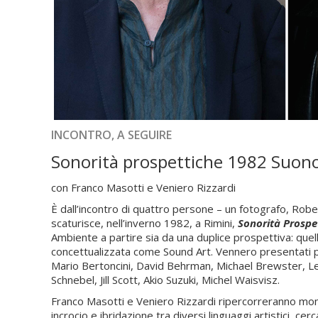
INCONTRO, A SEGUIRE
Sonorità prospettiche 1982 Suon
con Franco Masotti e Veniero Rizzardi
È dall’incontro di quattro persone – un fotografo, Rob
scaturisce, nell’inverno 1982, a Rimini,
Sonorità Prosp
Ambiente a partire sia da una duplice prospettiva: quel
concettualizzata come Sound Art. Vennero presentati pro
Mario Bertoncini, David Behrman, Michael Brewster, Leif
Schnebel, Jill Scott, Akio Suzuki, Michel Waisvisz.
Franco Masotti e Veniero Rizzardi ripercorreranno mom
incrocio e ibridazione tra diversi linguaggi artistici, cerc