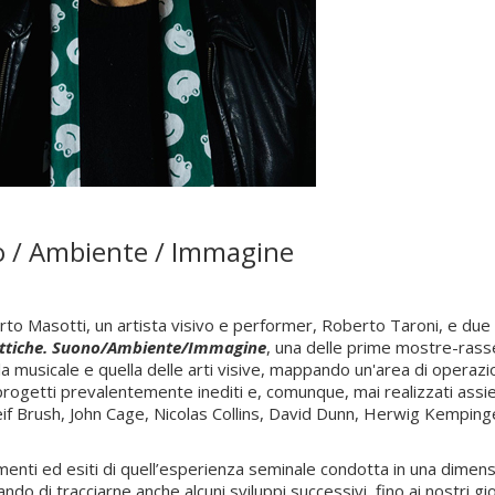
o / Ambiente / Immagine
erto Masotti, un artista visivo e performer, Roberto Taroni, e due
ettiche. Suono/Ambiente/Immagine
, una delle prime mostre-rass
la musicale e quella delle arti visive, mappando un'area di opera
getti prevalentemente inediti e, comunque, mai realizzati assieme 
 Brush, John Cage, Nicolas Collins, David Dunn, Herwig Kempinger,
enti ed esiti di quell’esperienza seminale condotta in una dimen
ando di tracciarne anche alcuni sviluppi successivi, fino ai nostri gio