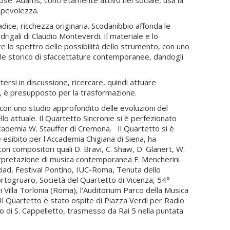
ose. Adams, concretamente attivo nel sociale, usa la
apevolezza.
adice, ricchezza originaria. Scodanibbio affonda le
igali di Claudio Monteverdi. Il materiale e lo
 lo spettro delle possibilità dello strumento, con uno
iale storico di sfaccettature contemporanee, dandogli
tersi in discussione, ricercare, quindi attuare
, è presupposto per la trasformazione.
con uno studio approfondito delle evoluzioni del
lo attuale. Il Quartetto Sincronie si è perfezionato
Accademia W. Stauffer di Cremona. Il Quartetto si è
è esibito per l'Accademia Chigiana di Siena, ha
n compositori quali D. Bravi, C. Shaw, D. Glanert, W.
nterpretazione di musica contemporanea F. Mencherini
 -Riad, Festival Pontino, IUC-Roma, Tenuta dello
Portogruaro, Società del Quartetto di Vicenza, 54°
 Villa Torlonia (Roma), l'Auditorium Parco della Musica
. Il Quartetto è stato ospite di Piazza Verdi per Radio
 di S. Cappelletto, trasmesso da Rai 5 nella puntata