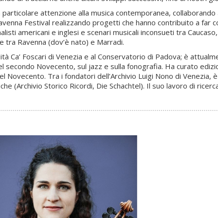
 particolare attenzione alla musica contemporanea, collaborando all
Ravenna Festival realizzando progetti che hanno contribuito a far c
isti americani e inglesi e scenari musicali inconsueti tra Caucaso, B
ve tra Ravenna (dov’è nato) e Marradi.
sità Ca’ Foscari di Venezia e al Conservatorio di Padova; è attualm
el secondo Novecento, sul jazz e sulla fonografia. Ha curato edizi
 del Novecento. Tra i fondatori dell’Archivio Luigi Nono di Venezia
iche (Archivio Storico Ricordi, Die Schachtel). Il suo lavoro di ri