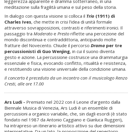
leggerezza apparente e dramma sotterraneo, in una
meditazione sulla fragilità umana e sul peso della storia.
In dialogo con questa visione si colloca il
Trio
(1911) di
Charles Ives
, che mette in crisi l’idea di unità formale
attraverso sovrapposizioni, contrasti e riferimenti ironici. Il
passaggio tra
Moderato
e
Presto
riflette una percezione del
mondo discontinua e contraddittoria, anticipando molte
fratture del Novecento. Chiude il percorso
Drama
per tre
percussionisti di
Guo
Wenjing
, in cui il suono diventa
gesto e azione. La percussione costruisce una drammaturgia
essenziale e fisica, evocando conflitto, ritualità e resistenza,
e restituendo una visione universale della condizione umana.
Il concerto è preceduto da un incontro con il musicologo Renzo
Cresti, alle ore 17.00
Ars Ludi -
Premiato nel 2022 con il Leone d’argento dalla
Biennale Musica di Venezia, Ars Ludi è un ensemble di
percussioni a organico variabile, che, sin dagli esordi (è stato
fondato nel 1987 da Antonio Caggiano e Gianluca Ruggeri),
ha intrapreso un itinerario artistico attivo su due dimensioni
interpretative. Da un lato, la proposizione del repertorio