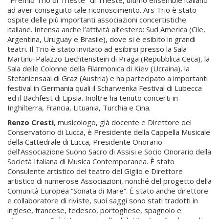
ad aver conseguito tale riconoscimento. Ars Trio è stato
ospite delle più importanti associazioni concertistiche
italiane. Intensa anche l’attività all’estero: Sud America (Cile,
Argentina, Uruguay e Brasile), dove si è esibito in grandi
teatri. Il Trio è stato invitato ad esibirsi presso la Sala
Martinu-Palazzo Liechtenstein di Praga (Repubblica Ceca), la
Sala delle Colonne della Filarmonica di Kiev (Ucraina), la
Stefaniensaal di Graz (Austria) e ha partecipato a importanti
festival in Germania quali il Scharwenka Festival di Lubecca
ed il Bachfest di Lipsia. Inoltre ha tenuto concerti in
Inghilterra, Francia, Lituania, Turchia e Cina.
Renzo Cresti
, musicologo, già docente e Direttore del
Conservatorio di Lucca, è Presidente della Cappella Musicale
della Cattedrale di Lucca, Presidente Onorario
dell’Associazione Suono Sacro di Assisi e Socio Onorario della
Società Italiana di Musica Contemporanea. È stato
Consulente artistico del teatro del Giglio e Direttore
artistico di numerose Associazioni, nonché del progetto della
Comunità Europea “Sonata di Mare”. È stato anche direttore
e collaboratore di riviste, suoi saggi sono stati tradotti in
inglese, francese, tedesco, portoghese, spagnolo e