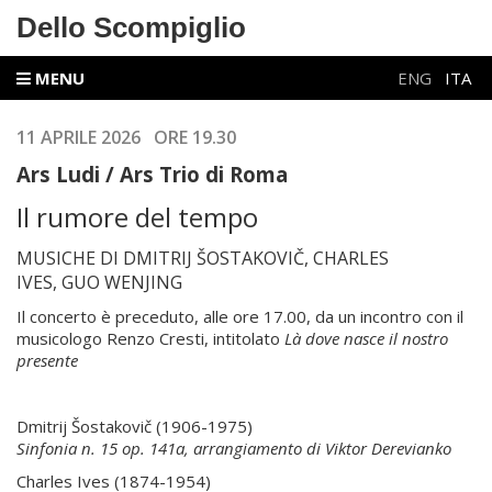
Dello Scompiglio
MENU
ENG
ITA
1
1 APRILE 2026 ORE 19.30
Ars Ludi / Ars Trio di Roma
Il rumore del tempo
MUSICHE DI DMITRIJ ŠOSTAKOVIČ, CHARLES
IVES, GUO WENJING
Il concerto è preceduto, alle ore 17.00, da un incontro con il
musicologo Renzo Cresti, intitolato
Là dove nasce il nostro
presente
Dmitrij Šostakovič (1906-1975)
Sinfonia n. 15 op. 141a,
arrangiamento di Viktor Derevianko
Charles Ives (1874-1954)