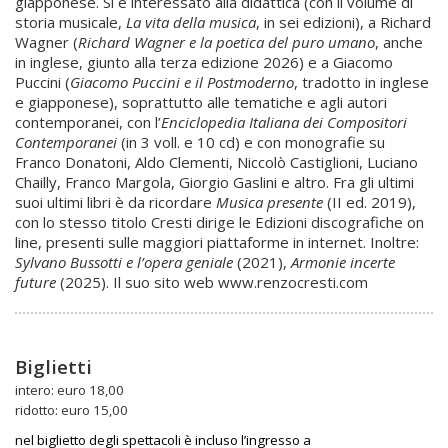
giapponese. Si è interessato alla didattica (con il volume di
storia musicale,
La vita della musica
, in sei edizioni), a Richard
Wagner (
Richard Wagner e la
poetica del puro umano
, anche
in inglese, giunto alla terza edizione 2026) e a Giacomo
Puccini (
Giacomo Puccini e il Postmoderno
, tradotto in inglese
e giapponese), soprattutto alle tematiche e agli autori
contemporanei, con l’
Enciclopedia Italiana dei Compositori
Contemporanei
(in 3 voll. e 10 cd) e con monografie su
Franco Donatoni, Aldo Clementi, Niccolò Castiglioni, Luciano
Chailly, Franco Margola, Giorgio Gaslini e altro. Fra gli ultimi
suoi ultimi libri è da ricordare
Musica presente
(II ed. 2019),
con lo stesso titolo Cresti dirige le Edizioni discografiche on
line, presenti sulle maggiori piattaforme in internet. Inoltre:
Sylvano Bussotti e l’opera geniale
(2021),
Armonie incerte
future
(2025). Il suo sito web
www.renzocresti.com
Biglietti
intero: euro 18,00
ridotto: euro 15,00
nel biglietto degli spettacoli è incluso l’ingresso a