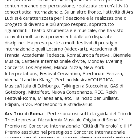
contemporaneo per percussione, realizzata con un’attività
concertistica internazionale. Su un altro fronte, l’attività di Ars
Ludi si è caratterizzata per l’ideazione e la realizzazione di
progetti di diverso e più ampio respiro, soprattutto
riguardanti il teatro strumentale e musicale, che ha visto
coinvolti molti artisti provenienti dalle più disparate
discipline. Ha preso parte a molti festival di prestigio
internazionale quali Locarno (video-art), Accademia di
Francia, Accademia Tedesca, RomaEuropa festival, Biennale
Musica, Cantiere Internazionale d'Arte, Monday Evening
Concerts-Los Angeles, Manca-Nizza, New York
Interpretations, Festival Cervantino, Aterforum-Ferrara,
Vienna "Land im Klang", Pechino MusicaACOUSTICA,
Musica/Italia di Edinburgo, Fylkingen a Stoccolma, GAS di
Goteborg, Mittelfest, Nuova Consonanza, REC, Reich
Festival-Roma, Milanesiana, etc. Ha inciso per Brilliant,
Edipan, BMG, Pontesonoro e Stradivarius.
Ar
s Trio di Roma
- Perfezionatosi sotto la guida del Trio di
Trieste presso l'Accademia Musicale Chigiana di Siena 1°
Premio nel Concorso Internazionale "Città di Pinerolo" e il 1°
Premio assoluto nel prestigioso Concorso Internazionale
"Premio Trio di Trieste" di Trieste, ultimo ensemble italiano