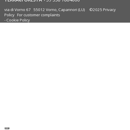
via di Vorno 67 55012 Vorno, Capannori (LU) ©2025
Privacy
Policy
For customer complaints
-
Cookie Policy