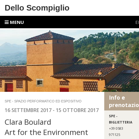
Dello Scompiglio
MENU
E
Info e
SPE - SPAZIO PERFORMATICO ED ESPOSITIVO
prenotazio
16 SETTEMBRE 2017 - 15 OTTOBRE 2017
SPE -
Clara Boulard
BIGLIETTERIA
+39 0583
Art for the Environment
971125