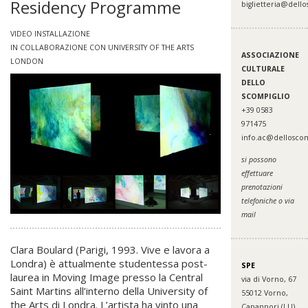
Residency Programme
biglietteria@dello
VIDEO INSTALLAZIONE
IN COLLABORAZIONE CON UNIVERSITY OF THE ARTS
ASSOCIAZIONE
LONDON
CULTURALE
DELLO
SCOMPIGLIO
+39 0583
971475
info.ac@delloscom
si possono
effettuare
prenotazioni
telefoniche o via
mail
Clara Boulard (Parigi, 1993. Vive e lavora a
Londra) è attualmente studentessa post-
SPE
laurea in Moving Image presso la Central
via di Vorno, 67
Saint Martins all’interno della University of
55012 Vorno,
the Arts di Londra. L’artista ha vinto una
Capannori (LU)