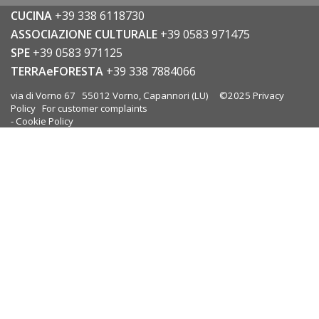
CUCINA
+39 338 6118730
ASSOCIAZIONE CULTURALE
+39 0583 971475
SPE
+39 0583 971125
TERRAeFORESTA
+39 338 7884066
via di Vorno 67 55012 Vorno, Capannori (LU) ©2025
Privacy
Policy
For customer complaints
-
Cookie Policy