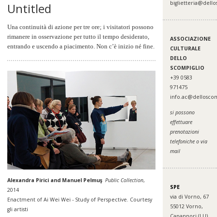
biglietteria@dello
Untitled
Una continuità di azione per tre ore; i visitatori possono
rimanere in osservazione per tutto il tempo desiderato,
ASSOCIAZIONE
entrando e uscendo a piacimento. Non c’è inizio né fine.
CULTURALE
DELLO
SCOMPIGLIO
+39 0583
971475
info.ac@delloscom
si possono
effettuare
prenotazioni
telefoniche o via
mail
Alexandra Pirici and Manuel Pelmuş
Public Collection
,
SPE
2014
via di Vorno, 67
Enactment of Ai Wei Wei - Study of Perspective. Courtesy
55012 Vorno,
gli artisti
Capannori (LU)