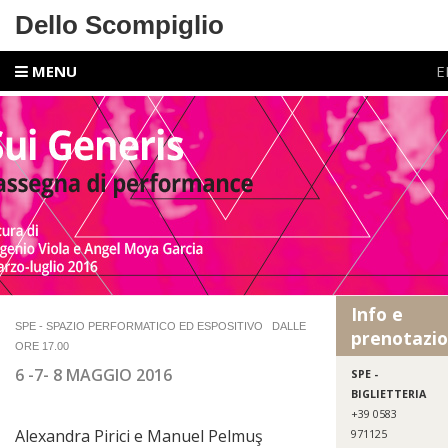
Dello Scompiglio
MENU
E
Info e
SPE - SPAZIO PERFORMATICO ED ESPOSITIVO
DALLE
prenotazio
ORE 17.00
6 -
7- 8 MAGGIO 2016
SPE -
BIGLIETTERIA
+39 0583
Alexandra Pirici e Manuel Pelmuş
971125