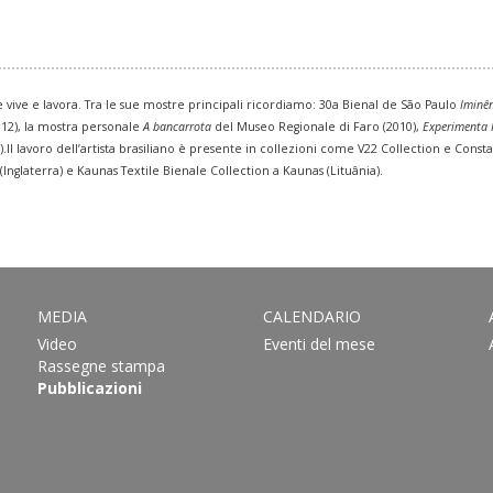
e vive e lavora. Tra le sue mostre principali ricordiamo: 30a Bienal de São Paulo
Iminên
012), la mostra personale
A bancarrota
del Museo Regionale di Faro (2010),
Experimenta 
07).Il lavoro dell’artista brasiliano è presente in collezioni come V22 Collection e C
nglaterra) e Kaunas Textile Bienale Collection a Kaunas (Lituânia).
MEDIA
CALENDARIO
Video
Eventi del mese
Rassegne stampa
Pubblicazioni