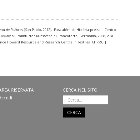
cia da Poéticas
(San Paolo, 2012), Para além da História presso il Centro
Folklore
al Frankfurter Kunstverein (Francoforte, Germania, 2008) e la
onstance Howard Resource and Research Centre in Textiles [CHRRCT]
AREA RISERVATA
CERCA NEL SITO
Accedi
CERCA