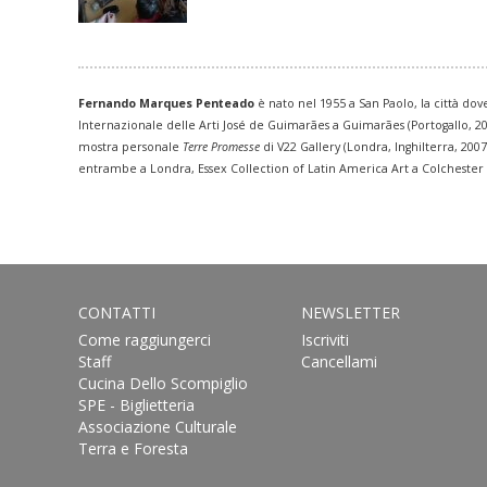
Fernando Marques Penteado
è nato nel 1955 a San Paolo, la città dov
Internazionale delle Arti José de Guimarães a Guimarães (Portogallo, 2
mostra personale
Terre Promesse
di V22 Gallery (Londra, Inghilterra, 20
entrambe a Londra, Essex Collection of Latin America Art a Colchester (I
CONTATTI
NEWSLETTER
Come raggiungerci
Iscriviti
Staff
Cancellami
Cucina Dello Scompiglio
SPE - Biglietteria
Associazione Culturale
Terra e Foresta