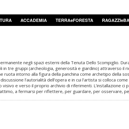
TURA
ACCADEMIA
TERRAeFORESTA
RAGAZZIeBA
 permanente negli spazi esterni della Tenuta Dello Scompiglio. Duran
i in tre gruppi (archeologia, generosità e giardino) attraverso il r
e ruota intorno alla figura della panchina come archetipo della sos
discussione l’autorialità dell’opera e in cui l’artista si colloca co
sivo e verso il proprio archivio di riferimenti. L’installazione ci par
n attimo, a fermarsi per riflettere, per guardare, per osservare, 