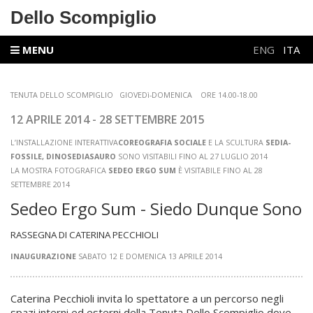
Dello Scompiglio
MENU
ENG
ITA
TENUTA DELLO SCOMPIGLIO GIOVEDì-DOMENICA ORE 14.00-18.00
12 APRILE
2014 - 28 SETTEMBRE 2015
L’INSTALLAZIONE INTERATTIVA
COREOGRAFIA SOCIALE
E LA SCULTURA
SEDIA-
FOSSILE, DINOSEDIASAURO
SONO VISITABILI FINO AL 27 LUGLIO 2014
LA MOSTRA FOTOGRAFICA
SEDEO ERGO SUM
È VISITABILE FINO AL 28
SETTEMBRE 2014
Sedeo Ergo Sum - Siedo Dunque Sono
RASSEGNA DI CATERINA PECCHIOLI
INAUGURAZIONE
SABATO 12 E DOMENICA 13 APRILE 2014
Caterina Pecchioli invita lo spettatore a un percorso negli
spazi interni ed esterni della Tenuta Dello Scompiglio dove,