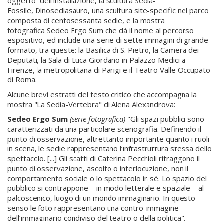
oggetto” dell’installazione, la scultura Sedia-
Fossile, Dinosediasauro, una scultura site-specific nel parco
composta di centosessanta sedie, e la mostra
fotografica Sedeo Ergo Sum che dà il nome al percorso
espositivo, ed include una serie di sette immagini di grande
formato, tra queste: la Basilica di S. Pietro, la Camera dei
Deputati, la Sala di Luca Giordano in Palazzo Medici a
Firenze, la metropolitana di Parigi e il Teatro Valle Occupato
di Roma.
Alcune brevi estratti del testo critico che accompagna la
mostra "La Sedia-Vertebra" di Alena Alexandrova:
Sedeo Ergo Sum
(serie fotografica)
"Gli spazi pubblici sono
caratterizzati da una particolare scenografia. Definendo il
punto di osservazione, altrettanto importante quanto i ruoli
in scena, le sedie rappresentano l’infrastruttura stessa dello
spettacolo. [...] Gli scatti di Caterina Pecchioli ritraggono il
punto di osservazione, ascolto o interlocuzione, non il
comportamento sociale o lo spettacolo in sé. Lo spazio del
pubblico si contrappone – in modo letterale e spaziale – al
palcoscenico, luogo di un mondo immaginario. In questo
senso le foto rappresentano una contro-immagine
dell’immaginario condiviso del teatro o della politica".