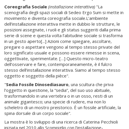
Coreografia Sociale
(installazione interattiva)
"La
scenografia degli spazi sociali di Sedeo Ergo Sum si mette in
movimento e diventa coreografia sociale.L’ambiente
dell’installazione interattiva mette in dubbio le strutture, le
posizioni assegnate, i ruoli e gli status suggeriti dalla prima
serie di scene e questa volta l’abitudine sociale si trasforma
in un gesto aperto[...] Azioni come spiegare, ascoltare,
pregare o aspettare vengono al tempo stesso private del
loro significato usuale e possono essere rimesse in scena,
oggettivate, sperimentate. […] Questo micro-teatro
dell’osservare e fare, contemporaneamente, è il fulcro
stesso dell’installazione interattiva. Siamo al tempo stesso
oggetto e soggetto della pièce".
"
Sedia Fossile Dinosediasauro
, una scultura che priva
l’oggetto in questione, la “sedia”, del suo uso abituale,
trasformandolo in una vertebra o in un osso, resti di un
animale gigantesco; una specie di rudere, ma non lo
scheletro di un mostro preistorico. È un fossile artificiale, la
spina dorsale di un corpo sociale".
La mostra è lo sviluppo di una ricerca di Caterina Pecchioli
iniziata nel 2010 allo Scompiglio con l’installazione-