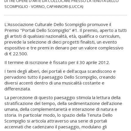
DI TRE OPERE D'ARTE DA COLLOCARE PRESSO LA TENUTA DELLO
SCOMPIGLIO - VORNO, CAPANNORI (LUCCA)
L'Associazione Culturale Dello Scompiglio promuove il
Premio "Portali Dello Scompiglio" #1. Il premio, aperto a tutti
gli artisti di qualsiasi nazionalità, età, qualifica o curriculum,
prevede la selezione di dieci progetti finalisti, un evento
espositivo e tre premi in denaro per un valore complessivo
di € 22.500.
Il termine di iscrizione è fissato per il 30 aprile 2012.
I temi degli alberi, dei portali e dell'acqua scandiscono e
pervadono tutto il paesaggio Dello Scompiglio, creando
diversi accenti dentro di una musicalità costante e
differenziata.
La percezione di questo paesaggio stimola la lettura della
stratificazione del tempo, della sedimentazione dell'azione
umana, della complementarietà e interazione di natura e
storia. In particolar modo, lo spazio della Tenuta Dello
Scompiglio si articola attraverso una serie di portali
accennati che cadenzano il paesaggio, modulano gli