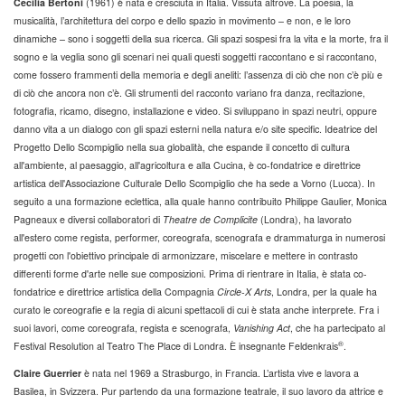
Cecilia Bertoni
(1961) è nata e cresciuta in Italia. Vissuta altrove. La poesia, la
musicalità, l’architettura del corpo e dello spazio in movimento – e non, e le loro
dinamiche – sono i soggetti della sua ricerca. Gli spazi sospesi fra la vita e la morte, fra il
sogno e la veglia sono gli scenari nei quali questi soggetti raccontano e si raccontano,
come fossero frammenti della memoria e degli aneliti: l’assenza di ciò che non c’è più e
di ciò che ancora non c’è. Gli strumenti del racconto variano fra danza, recitazione,
fotografia, ricamo, disegno, installazione e video. Si sviluppano in spazi neutri, oppure
danno vita a un dialogo con gli spazi esterni nella natura e/o site specific. Ideatrice del
Progetto Dello Scompiglio nella sua globalità, che espande il concetto di cultura
all'ambiente, al paesaggio, all'agricoltura e alla Cucina, è co-fondatrice e direttrice
artistica dell'Associazione Culturale Dello Scompiglio che ha sede a Vorno (Lucca). In
seguito a una formazione eclettica, alla quale hanno contribuito Philippe Gaulier, Monica
Pagneaux e diversi collaboratori di
Theatre de Complicite
(Londra), ha lavorato
all'estero come regista, performer, coreografa, scenografa e drammaturga in numerosi
progetti con l'obiettivo principale di armonizzare, miscelare e mettere in contrasto
differenti forme d'arte nelle sue composizioni. Prima di rientrare in Italia, è stata co-
fondatrice e direttrice artistica della Compagnia
Circle-X Arts
, Londra, per la quale ha
curato le coreografie e la regia di alcuni spettacoli di cui è stata anche interprete. Fra i
suoi lavori, come coreografa, regista e scenografa,
Vanishing Act
, che ha partecipato al
®
Festival Resolution al Teatro The Place di Londra. È insegnante Feldenkrais
.
Claire Guerrier
è nata nel 1969 a Strasburgo, in Francia. L’artista vive e lavora a
Basilea, in Svizzera. Pur partendo da una formazione teatrale, il suo lavoro da attrice e