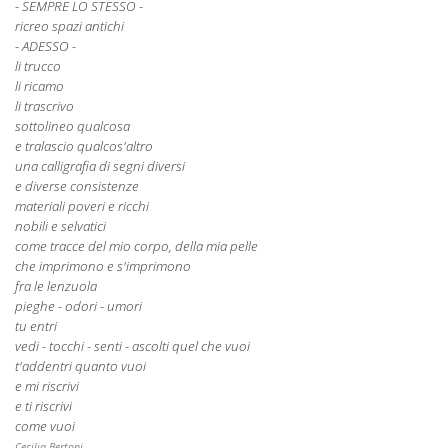
- SEMPRE LO STESSO -
ricreo spazi antichi
- ADESSO -
li trucco
li ricamo
li trascrivo
sottolineo qualcosa
e tralascio qualcos'altro
una calligrafia di segni diversi
e diverse consistenze
materiali poveri e ricchi
nobili e selvatici
come tracce del mio corpo, della mia pelle
che imprimono e s'imprimono
fra le lenzuola
pieghe - odori - umori
tu entri
vedi - tocchi - senti - ascolti quel che vuoi
t'addentri quanto vuoi
e mi riscrivi
e ti riscrivi
co
me vuoi
Cecilia Bertoni