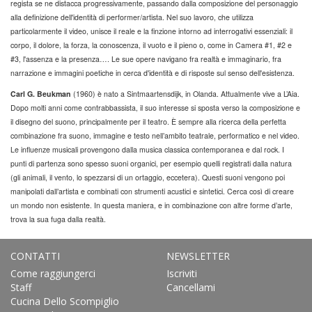
regista se ne distacca progressivamente, passando dalla composizione del personaggio
alla definizione dell'identità di performer/artista. Nel suo lavoro, che utilizza
particolarmente il video, unisce il reale e la finzione intorno ad interrogativi essenziali: il
corpo, il dolore, la forza, la conoscenza, il vuoto e il pieno o, come in Camera #1, #2 e
#3, l'assenza e la presenza…. Le sue opere navigano fra realtà e immaginario, fra
narrazione e immagini poetiche in cerca d'identità e di risposte sul senso dell'esistenza.
Carl G. Beukman
(1960) è nato a Sintmaartensdijk, in Olanda. Attualmente vive a L’Aia.
Dopo molti anni come contrabbassista, il suo interesse si sposta verso la composizione
e
il disegno del suono, principalmente per il teatro.
È sempre alla ricerca della perfetta
combinazione fra suono, immagine e testo nell’ambito teatrale, performatico e nel video.
Le influenze musicali provengono dalla musica classica contemporanea e dal rock. I
punti di partenza sono spesso suoni organici, per esempio quelli registrati dalla natura
(gli animali, il vento, lo spezzarsi di un ortaggio, eccetera). Questi suoni vengono poi
manipolati dall’artista e combinati con strumenti acustici e sintetici. Cerca così di creare
un mondo non esistente. In questa maniera, e in combinazione con altre forme d’arte,
trova la sua fuga dalla realtà.
CONTATTI
NEWSLETTER
Come raggiungerci
Iscriviti
Staff
Cancellami
Cucina Dello Scompiglio