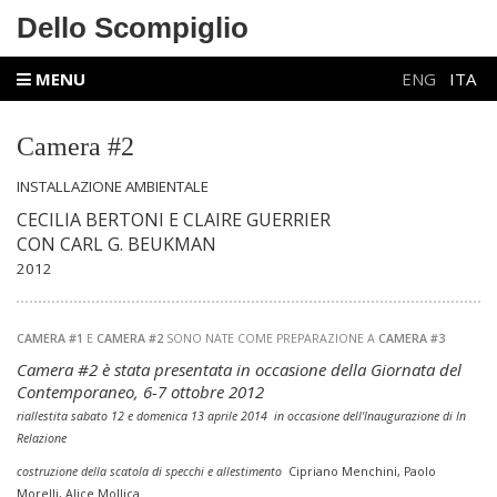
Dello Scompiglio
MENU
ENG
ITA
Camera #2
INSTALLAZIONE AMBIENTALE
CECILIA BERTONI E CLAIRE GUERRIER
CON CARL G. BEUKMAN
2012
CAMERA #1
E
CAMERA #2
SONO NATE COME PREPARAZIONE A
CAMERA #3
Camera #2 è stata presentata in occasione della Giornata del
Contemporaneo, 6-7 ottobre 2012
riallestita sabato 12 e domenica 13 aprile 2014 in occasione dell'Inaugurazione di In
Relazione
costruzione della scatola di specchi e allestimento
Cipriano Menchini, Paolo
Morelli, Alice Mollica