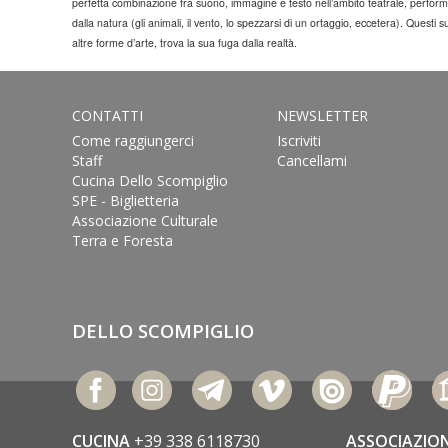
perfetta combinazione fra suono, immagine e testo nell’ambito teatrale, perform
dalla natura (gli animali, il vento, lo spezzarsi di un ortaggio, eccetera). Quest
altre forme d’arte, trova la sua fuga dalla realtà.
CONTATTI
NEWSLETTER
Come raggiungerci
Iscriviti
Staff
Cancellami
Cucina Dello Scompiglio
SPE - Biglietteria
Associazione Culturale
Terra e Foresta
DELLO SCOMPIGLIO
CUCINA
+39 338 6118730
ASSOCIAZIO