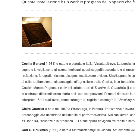
Questa installazione è un work in progress dello spazio che è p
Cecilia Bertoni
(1961) è nata e cresciuta in Italia. Vissuta altrove. La poesia, la
sogno e la veglia sono gli scenari nei quali questi soggetti raccontano e si racc
recitazione, fotografia, ricamo, disegno, installazione e video. Si sviluppano in s
di cultura all'ambiente, al paesaggio, all'agricoltura e alla Cucina, è co-fondatri
Gaulier, Monica Pagneaux e diversi collaboratori di
Theatre de Complicite
(Londr
in contrasto differenti forme d'arte nelle sue composizioni. Prima di rientrare in I
interprete. Fra i suoi lavori, come coreografa, regista e scenografa,
Vanishing A
Claire Guerrier
è nata nel 1969 a Strasburgo, in Francia. L’artista vive e lavor
personaggio alla definizione dell'identità di performer/artista. Nel suo lavoro, che 
#1, #2 e #3, l'assenza e la presenza…. Le sue opere navigano fra realtà e immagi
Carl G. Beukman
(1960) è nato a Sintmaartensdijk, in Olanda. Attualmente vive