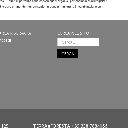
k. I punti di partenza sono spesso suoni organici, per esempio quelli registrati
così di creare un mondo non esistente. In questa maniera, e in combinazione con
AREA RISERVATA
CERCA NEL SITO
Accedi
CERCA
1125
TERRAeFORESTA
+39 338 7884066