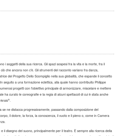
 i soggetti della sua ricerca. Gli spazi sospesi fra la vita e la morte, fra il
i ciò che ancora non c’è. Gli strumenti del racconto variano fra danza,
eatrice del Progetto Dello Scompiglio nella sua globalità, che espande il concetto
. In seguito a una formazione eclettica, alla quale hanno contribuito Philippe
merosi progetti con l'obiettivo principale di armonizzare, miscelare e mettere
le ha curato le coreografie e la regia di alcuni spettacoli di cui è stata anche
®
nkrais
.
gista se ne distacca progressivamente, passando dalla composizione del
il corpo, il dolore, la forza, la conoscenza, il vuoto e il pieno o, come in Camera
nza.
e
e il disegno del suono, principalmente per il teatro.
È sempre alla ricerca della