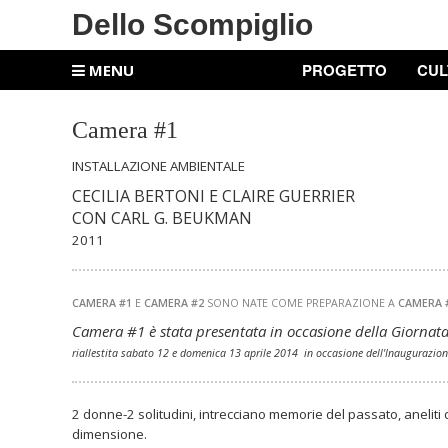
Dello Scompiglio
PROGETTO
CUL
MENU
Camera #1
INSTALLAZIONE AMBIENTALE
CECILIA BERTONI E CLAIRE GUERRIER
CON CARL G. BEUKMAN
2011
CAMERA #1
E
CAMERA #2
SONO NATE COME PREPARAZIONE A
CAMERA 
Camera #1 è stata presentata in occasione della Giornat
riallestita sabato 12 e domenica 13 aprile 2014 in occasione dell'Inaugurazion
2 donne-2 solitudini, intrecciano memorie del passato, aneliti
dimensione.