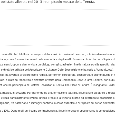
oi stato allestito nel 2013 in un piccolo metato della Tenuta.
 musicalità, l’architettura del corpo e dello spazio in movimento – e non, e le loro dinamiche – sono
ontano, come fossero frammenti della memoria e degli aneliti: l’assenza di ciò che non c’è più e d
pazi neutri, oppure danno vita a un dialogo con gli spazi esterni nella natura e/o site specific. Id
ce e direttrice artistica dell'Associazione Culturale Dello Scompiglio che ha sede a Vorno (Lucca)
a), ha lavorato all'estero come regista, performer, coreografa, scenografa e drammaturga in nu
talia, è stata co-fondatrice e direttrice artistica della Compagnia
Circle-X Arts
, Londra, per la qua
ct
, che ha partecipato al Festival Resolution al Teatro The Place di Londra. È insegnante Felde
a a Basilea, in Svizzera. Pur partendo da una formazione teatrale, il suo lavoro da attrice e re
utilizza particolarmente il video, unisce il reale e la finzione intorno ad interrogativi essenziali: 
nario, fra narrazione e immagini poetiche in cerca d'identità e di risposte sul senso dell'esiste
 a L’Aia.
Dopo molti anni come contrabbassista, il suo interesse si sposta verso la composizion