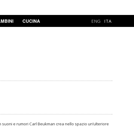
MBINI
CUCINA
ENG
ITA
on suoni e rumori Carl Beukman crea nello spazio un’ulteriore