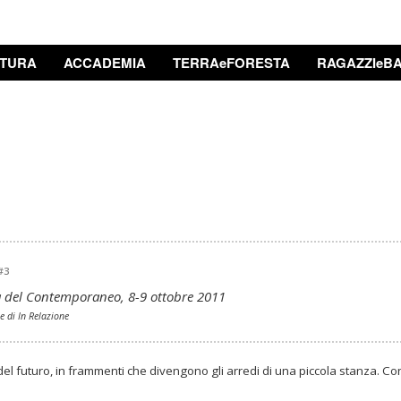
TURA
ACCADEMIA
TERRAeFORESTA
RAGAZZIeBA
#3
a del Contemporaneo, 8-9 ottobre 2011
e di In Relazione
 del futuro, in frammenti che divengono gli arredi di una piccola stanza. C