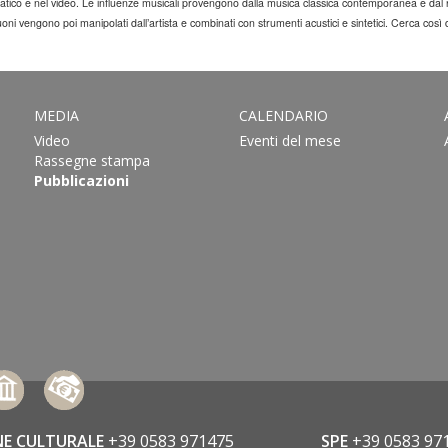
atico e nel video.
Le influenze musicali provengono dalla musica classica contemporanea e dal roc
i suoni vengono poi manipolati dall’artista e combinati con strumenti acustici e sintetici. Cerca 
MEDIA
CALENDARIO
Video
Eventi del mese
Rassegne stampa
Pubblicazioni
NE CULTURALE
+39 0583 971475
SPE
+39 0583 97