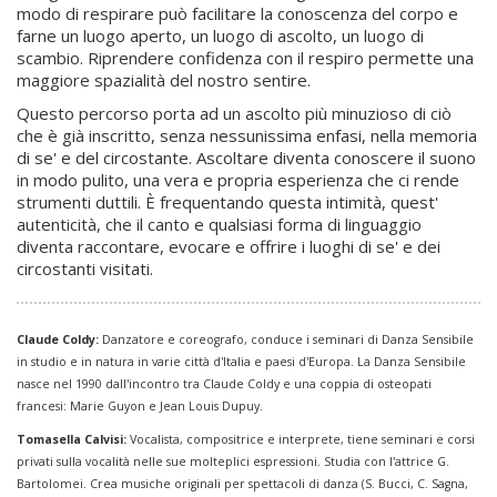
modo di respirare può facilitare la conoscenza del corpo e
farne un luogo aperto, un luogo di ascolto, un luogo di
scambio. Riprendere confidenza con il respiro permette una
maggiore spazialità del nostro sentire.
Questo percorso porta ad un ascolto più minuzioso di ciò
che è già inscritto, senza nessunissima enfasi, nella memoria
di se' e del circostante. Ascoltare diventa conoscere il suono
in modo pulito, una vera e propria esperienza che ci rende
strumenti duttili. È frequentando questa intimità, quest'
autenticità, che il canto e qualsiasi forma di linguaggio
diventa raccontare, evocare e offrire i luoghi di se' e dei
circostanti visitati.
Claude Coldy:
Danzatore e coreografo, conduce i seminari di Danza Sensibile
in studio e in natura in varie città d'Italia e paesi d'Europa. La Danza Sensibile
nasce nel 1990 dall'incontro tra Claude Coldy e una coppia di osteopati
francesi: Marie Guyon e Jean Louis Dupuy.
Tomasella Calvisi:
Vocalista, compositrice e interprete, tiene seminari e corsi
privati sulla vocalità nelle sue molteplici espressioni. Studia con l'attrice G.
Bartolomei. Crea musiche originali per spettacoli di danza (S. Bucci, C. Sagna,