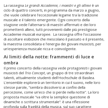
La rassegna
Le grandi Accademie, i maestri e gli allievi
è un
ciclo di quattro concerti, in programma da marzo a giugno,
che vuole celebrare l’eccezionale legame tra la tradizione
musicale e il talento emergente. Ogni concerto della
stagione vede l’alternarsi di maestri affermati e dei loro
promettenti allievi, tutti provenienti dalle più prestigiose
Accademie musicali europee. La rassegna offre l’occasione
di ascoltare esibizioni che mescolano il passato e il presente,
la maestria consolidata e l’energia dei giovani musicisti, per
un’esperienza musicale ricca e coinvolgente.
Ai limiti della notte: frammenti di luce e
ombra
Il primo concerto della rassegna vede protagonisti i giovani
musicisti del
Trio Concept
, un gruppo di tre straordinari
talenti, attualmente studenti dell'Hochschule di Basilea.
L’ensemble esplorerà un territorio in cui il suono, nelle loro
stesse parole, “sembra dissolversi ai confini della
percezione, come un’eco che si perde nella notte”. La loro
proposta musicale “va oltre la semplice questione di
dinamiche o scrittura strumentale”: è una riflessione
profonda sulla fragilità della musica, sul suo carattere