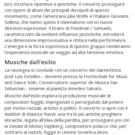
loro strutture ripetitive e ipnotiche. Il concerto proseguirà
con opere di alcuni dei principali discepoli di questo
movimento, come l'americana Julia Wolfe e l'italiano Giovanni
Sollima, che hanno spinto il minimalismo verso nuove
direzioni espressive. Il brano di Friedman / Samuels,
caratterizzato da evidenti influenze jazzistiche, introdurrà
una dimensione improvvisativa e ritmica nella performance.
L'energia e la forza espressiva di questo gruppo renderanno
l'esperienza musicale un viaggio ad alta tensione emotiva.
Musiche dall’esilio
La rassegna si conclude con un concerto del clarinettista
José Luis Estelles - docente presso la Hochschule for Music
and Dance Köln, Conservatorio superior de Musica San
Sebastian - insieme al pianista Amedeo Salvato.
Musiche dall’esilio
esplora la produzione musicale di
compositori fuggiti, imprigionati o perseguitati dal potere
per motivi razziali, artistici e politici. Il concerto si apre con il
Kaddish
di Maurice Ravel, una tra le più antiche preghiere
ebraiche, legata all’idea della perdita, per proseguire poi con
la
Sonata
di Moisej Vajnberg, compositore polacco che, per
sottrarsi ai nazisti, fugge in Unione Sovietica dove,