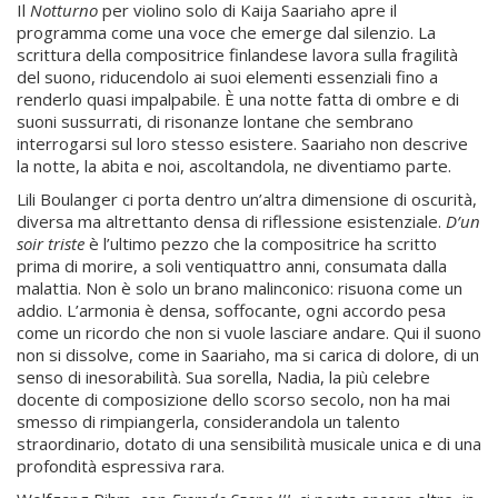
Il
Notturno
per violino solo di Kaija Saariaho apre il
programma come una voce che emerge dal silenzio. La
scrittura della compositrice finlandese lavora sulla fragilità
del suono, riducendolo ai suoi elementi essenziali fino a
renderlo quasi impalpabile. È una notte fatta di ombre e di
suoni sussurrati, di risonanze lontane che sembrano
interrogarsi sul loro stesso esistere. Saariaho non descrive
la notte, la abita e noi, ascoltandola, ne diventiamo parte.
Lili Boulanger ci porta dentro un’altra dimensione di oscurità,
diversa ma altrettanto densa di riflessione esistenziale.
D’un
soir triste
è l’ultimo pezzo che la compositrice ha scritto
prima di morire, a soli ventiquattro anni, consumata dalla
malattia. Non è solo un brano malinconico: risuona come un
addio. L’armonia è densa, soffocante, ogni accordo pesa
come un ricordo che non si vuole lasciare andare. Qui il suono
non si dissolve, come in Saariaho, ma si carica di dolore, di un
senso di inesorabilità. Sua sorella, Nadia, la più celebre
docente di composizione dello scorso secolo, non ha mai
smesso di rimpiangerla, considerandola un talento
straordinario, dotato di una sensibilità musicale unica e di una
profondità espressiva rara.