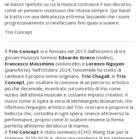
un basso ripetuto su cui la musica costruisce il suo discorso,
come un pensiero ossessivo che ritorna sempre. Qui Ravel
la tratta con una delicatezza estrema, lasciando che i suoni
progressivamente si rarefacciano fino quasi a svanire.
Trio Concept
Il
Trio Concept
si è formato nel 2013 dall’incontro di tre
giovani musicisti torinesi:
Edoardo Grieco
(violino),
Francesco Massimino
(violoncello) e
Lorenzo Nguyen
(pianoforte). Nell’ottobre 2024, l’ensemble ha scelto di
cambiare il proprio nome originario,
Trio Chagall
, in
Trio
Concept
, per esaltare la coesione di un percorso artistico
più che decennale, incentrato sul concetto di trio come
nucleo dell'attività musicale e costante impulso creativo. Il
nuovo nome si ispira ai versi di Michelangelo Buonarroti, che
riflettono l’impegno artistico del Trio: ricercare e proporre la
bellezza che, custodita in ogni opera, rinasce attraverso la
performance, proprio come lo scultore rinviene la forma
perfetta all'interno del blocco di marmo.
Il
Trio Concept
è stato nominato ECHO Rising Star per la
stagione 2025/2026 e, dopo una residenza di tre settimane