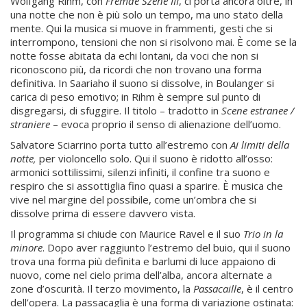
Wolfgang Rihm, con
Fremde Szene III
, ci porta ancora oltre, in
una notte che non è più solo un tempo, ma uno stato della
mente. Qui la musica si muove in frammenti, gesti che si
interrompono, tensioni che non si risolvono mai. È come se la
notte fosse abitata da echi lontani, da voci che non si
riconoscono più, da ricordi che non trovano una forma
definitiva. In Saariaho il suono si dissolve, in Boulanger si
carica di peso emotivo; in Rihm è sempre sul punto di
disgregarsi, di sfuggire. Il titolo – tradotto in
Scene estranee /
straniere
– evoca proprio il senso di alienazione dell’uomo.
Salvatore Sciarrino porta tutto all’estremo con
Ai limiti della
notte,
per violoncello solo. Qui il suono è ridotto all’osso:
armonici sottilissimi, silenzi infiniti, il confine tra suono e
respiro che si assottiglia fino quasi a sparire. È musica che
vive nel margine del possibile, come un’ombra che si
dissolve prima di essere davvero vista.
Il programma si chiude con Maurice Ravel e il suo
Trio in la
minore
. Dopo aver raggiunto l’estremo del buio, qui il suono
trova una forma più definita e barlumi di luce appaiono di
nuovo, come nel cielo prima dell’alba, ancora alternate a
zone d’oscurità. Il terzo movimento, la
Passacaille
, è il centro
dell’opera. La passacaglia è una forma di variazione ostinata: