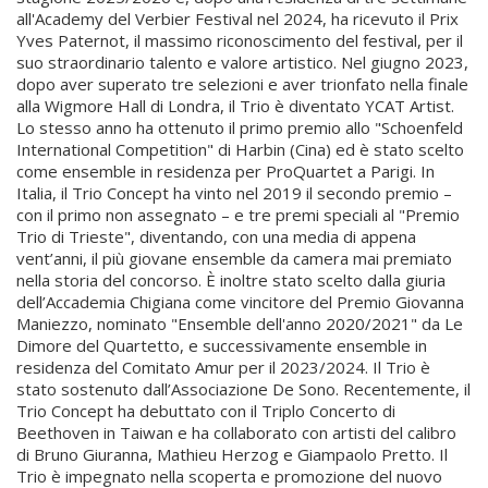
all'Academy del Verbier Festival nel 2024, ha ricevuto il Prix
Yves Paternot, il massimo riconoscimento del festival, per il
suo straordinario talento e valore artistico. Nel giugno 2023,
dopo aver superato tre selezioni e aver trionfato nella finale
alla Wigmore Hall di Londra, il Trio è diventato YCAT Artist.
Lo stesso anno ha ottenuto il primo premio allo "Schoenfeld
International Competition" di Harbin (Cina) ed è stato scelto
come ensemble in residenza per ProQuartet a Parigi. In
Italia, il Trio Concept ha vinto nel 2019 il secondo premio –
con il primo non assegnato – e tre premi speciali al "Premio
Trio di Trieste", diventando, con una media di appena
vent’anni, il più giovane ensemble da camera mai premiato
nella storia del concorso. È inoltre stato scelto dalla giuria
dell’Accademia Chigiana come vincitore del Premio Giovanna
Maniezzo, nominato "Ensemble dell'anno 2020/2021" da Le
Dimore del Quartetto, e successivamente ensemble in
residenza del Comitato Amur per il 2023/2024. Il Trio è
stato sostenuto dall’Associazione De Sono. Recentemente, il
Trio Concept ha debuttato con il Triplo Concerto di
Beethoven in Taiwan e ha collaborato con artisti del calibro
di Bruno Giuranna, Mathieu Herzog e Giampaolo Pretto. Il
Trio è impegnato nella scoperta e promozione del nuovo