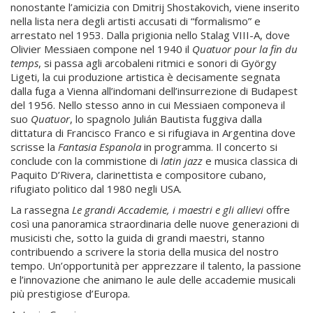
nonostante l’amicizia con Dmitrij Shostakovich, viene inserito
nella lista nera degli artisti accusati di “formalismo” e
arrestato nel 1953. Dalla prigionia nello Stalag VIII-A, dove
Olivier Messiaen compone nel 1940 il
Quatuor pour la fin du
temps
, si passa agli arcobaleni ritmici e sonori di György
Ligeti, la cui produzione artistica è decisamente segnata
dalla fuga a Vienna all’indomani dell’insurrezione di Budapest
del 1956. Nello stesso anno in cui Messiaen componeva il
suo
Quatuor
, lo spagnolo Julián Bautista fuggiva dalla
dittatura di Francisco Franco e si rifugiava in Argentina dove
scrisse la
Fantasia Espanola
in programma. Il concerto si
conclude con la commistione di
latin jazz
e musica classica di
Paquito D’Rivera, clarinettista e compositore cubano,
rifugiato politico dal 1980 negli USA.
La rassegna
Le grandi Accademie, i maestri e gli allievi
offre
così una panoramica straordinaria delle nuove generazioni di
musicisti che, sotto la guida di grandi maestri, stanno
contribuendo a scrivere la storia della musica del nostro
tempo. Un’opportunità per apprezzare il talento, la passione
e l’innovazione che animano le aule delle accademie musicali
più prestigiose d’Europa.