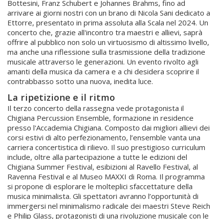
Bottesini, Franz Schubert e Johannes Brahms, fino ad
arrivare ai giorni nostri con un brano di Nicola Sani dedicato a
Ettorre, presentato in prima assoluta alla Scala nel 2024. Un
concerto che, grazie all'incontro tra maestri e allievi, saprà
offrire al pubblico non solo un virtuosismo di altissimo livello,
ma anche una riflessione sulla trasmissione della tradizione
musicale attraverso le generazioni. Un evento rivolto agli
amanti della musica da camera e a chi desidera scoprire il
contrabbasso sotto una nuova, inedita luce.
La ripetizione e il ritmo
Il terzo concerto della rassegna vede protagonista il
Chigiana Percussion Ensemble, formazione in residence
presso l'Accademia Chigiana. Composto dai migliori allievi dei
corsi estivi di alto perfezionamento, l’ensemble vanta una
carriera concertistica di rilievo. Il suo prestigioso curriculum
include, oltre alla partecipazione a tutte le edizioni del
Chigiana Summer Festival, esibizioni al Ravello Festival, al
Ravenna Festival e al Museo MAXXI di Roma. Il programma
si propone di esplorare le molteplici sfaccettature della
musica minimalista. Gli spettatori avranno l’opportunità di
immergersi nel minimalismo radicale dei maestri Steve Reich
e Philip Glass, protagonisti di una rivoluzione musicale con le