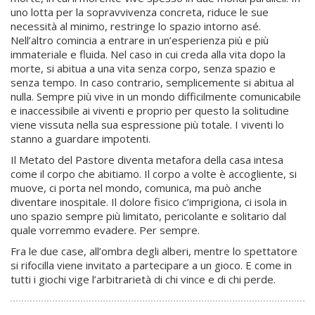
uno lotta per la sopravvivenza concreta, riduce le sue
necessità al minimo, restringe lo spazio intorno asé.
Nell’altro comincia a entrare in un’esperienza più e più
immateriale e fluida. Nel caso in cui creda alla vita dopo la
morte, si abitua a una vita senza corpo, senza spazio e
senza tempo. In caso contrario, semplicemente si abitua al
nulla. Sempre più vive in un mondo difficilmente comunicabile
e inaccessibile ai viventi e proprio per questo la solitudine
viene vissuta nella sua espressione più totale. I viventi lo
stanno a guardare impotenti.
Il Metato del Pastore diventa metafora della casa intesa
come il corpo che abitiamo. Il corpo a volte è accogliente, si
muove, ci porta nel mondo, comunica, ma può anche
diventare inospitale. Il dolore fisico c’imprigiona, ci isola in
uno spazio sempre più limitato, pericolante e solitario dal
quale vorremmo evadere. Per sempre.
Fra le due case, all’ombra degli alberi, mentre lo spettatore
si rifocilla viene invitato a partecipare a un gioco. E come in
tutti i giochi vige l’arbitrarietà di chi vince e di chi perde.