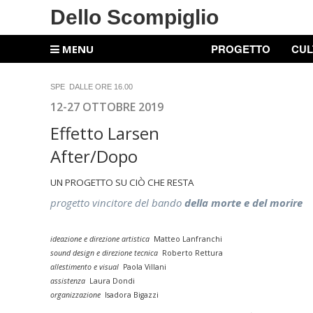
Dello Scompiglio
PROGETTO
CUL
MENU
SPE DALLE ORE 16.00
12-27 OTTOBRE 2019
Effetto Larsen
After/Dopo
UN PROGETTO SU CIÒ CHE RESTA
progetto vincitore del bando
della morte e del morire
ideazione e direzione artistica
Matteo Lanfranchi
sound design e direzione tecnica
Roberto Rettura
allestimento e visual
Paola Villani
assistenza
Laura Dondi
organizzazione
Isadora Bigazzi