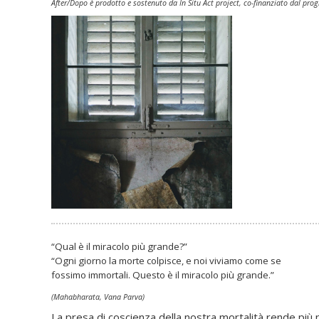
After/Dopo è prodotto e sostenuto da In Situ Act project, co-finanziato dal pro
“Qual è il miracolo più grande?”
“Ogni giorno la morte colpisce, e noi viviamo come se
fossimo immortali. Questo è il miracolo più grande.”
(Mahabharata, Vana Parva)
La presa di coscienza della nostra mortalità rende più p