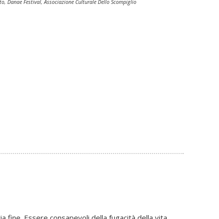
to, Danae Festival, Associazione Culturale Dello Scompiglio
a fine. Essere consapevoli della fugacità della vita