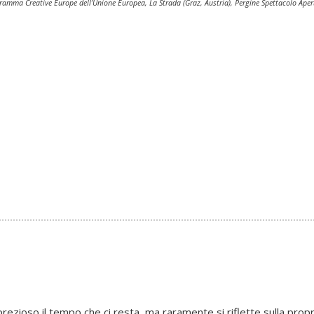
gramma Creative Europe dell’Unione Europea, La Strada (Graz, Austria), Pergine Spettacolo Aper
rezioso il tempo che ci resta, ma raramente si riflette sulla propri