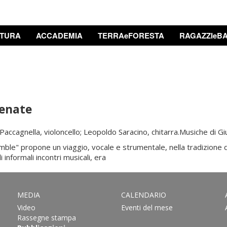
TURA
ACCADEMIA
TERRAeFORESTA
RAGAZZIeBA
renate
 Paccagnella, violoncello; Leopoldo Saracino, chitarra.Musiche di G
mble" propone un viaggio, vocale e strumentale, nella tradizione 
informali incontri musicali, era
MEDIA
CALENDARIO
Video
Eventi del mese
Rassegne stampa