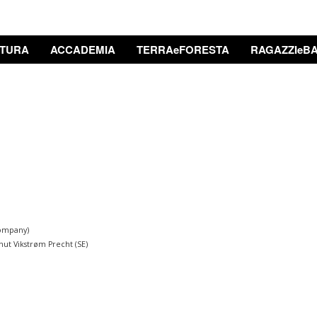
TURA
ACCADEMIA
TERRAeFORESTA
RAGAZZIeBA
Company)
nut Vikstrøm Precht (SE)