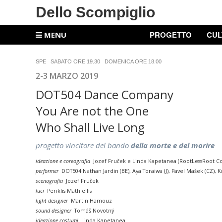
Dello Scompiglio
PROGETTO
CUL
MENU
SPE SABATO ORE 19.30 DOMENICA ORE 18.00
2-3 MARZO 2019
DOT504 Dance Company
You Are not the One
Who Shall Live Long
progetto vincitore del bando
della morte e del morire
ideazione e coreografia
Jozef Fruček e Linda Kapetanea (RootLessRoot 
performer
DOT504 Nathan Jardin (BE), Aya Toraiwa (J), Pavel Mašek (CZ), K
s
cenografia
Jozef Fruček
luci
Periklis Mathiellis
light designer
Martin Hamouz
sound designer
Tomáš Novot
ný
ideazione costumi
Linda Kapetanea