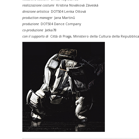
realizzazione costumi
Kristina Nováková Záveská
direzione artistica
DOT504 Lenka Ottová
production manager
Jana Martinů
produzione
DOT504 Dance Company
co-produzione
Jatka78
con il supporto di
Città di Praga, Ministero della Cultura della Repubblic