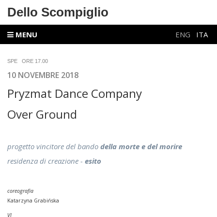
Dello Scompiglio
MENU
ENG
ITA
SPE ORE 17.00
10 NOVEMBRE
2018
Pryzmat Dance Company
Over Ground
progetto vincitore del bando
della morte e del morire
residenza di creazione -
esito
coreografia
Katarzyna Grabińska
VJ