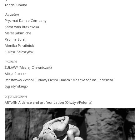
Tonda Kinoko
danzatori
Pryzmat Dance Company
Katarzyna Rutkowska
Marta Jakimicha
Paulina Spiel
Monika Parafiniuk
Łukasz Szleszyński
musiche
ŻUŁAWY (Maciej Olewniczak)
Alicja Ruczko
Państwowy Zespół Ludowy Pieśni i Tańca "Mazowsze" im. Tadeusza
Sygietyńskiego
organizzazione
ARToffNIA dance and art foundation (Olsztyn/Polonia)