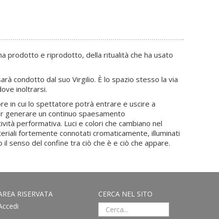
ha prodotto e riprodotto, della ritualità che ha usato
rà condotto dal suo Virgilio. È lo spazio stesso la via
ove inoltrarsi.
ore in cui lo spettatore potrà entrare e uscire a
 per generare un continuo spaesamento
ività performativa. Luci e colori che cambiano nel
eriali fortemente connotati cromaticamente, illuminati
o il senso del confine tra ciò che è e ciò che appare.
AREA RISERVATA
CERCA NEL SITO
Accedi