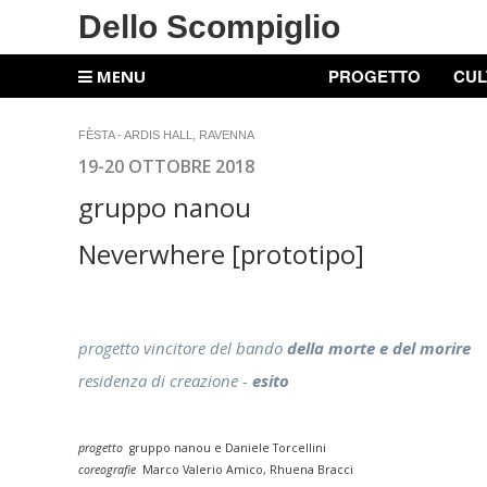
Dello Scompiglio
PROGETTO
CUL
MENU
FÈSTA - ARDIS HALL, RAVENNA
19-20 OTTOBRE 2018
gruppo nanou
Neverwhere [prototipo]
progetto vincitore del bando
della morte e del morire
residenza di creazione -
esito
progetto
gruppo nanou e Daniele Torcellini
coreografie
Marco Valerio Amico, Rhuena Bracci