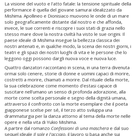
La visione del vuoto e l'atto fatale: la tensione spirituale della
performance è quella del giovane samurai idealizzato da
Mishima. Apollineo e Dionisiaco muovono le onde di un mare
solo geograficamente distante dal nostro e che affonda,
invece, le sue correnti e riscopre i suoi stati di grazia nello
stesso mare dove la nostra civiltà ha visto le sue origini. Il
paese ideale di Mishima insegue la bellezza classica dei
nostri antenati e, in qualche modo, la scena dei nostri giorni, i
teatri e gli spazi dei nostri luoghi di vita e le persone che lo
leggono oggi possono dargli nuova voce e nuova luce.
Quattro danzatori raccontano in scena, in una terra divenuta
ormai solo cenere, storie di donne e uomini capaci di morire,
costretti a morire, chiamati a morire. Dal rituale della morte,
la sua celebrazione come momento d'estasi capace di
suscitare nell'umano un senso di profonda adorazione, alla
morte come scelta personale e segno della dignità umana,
attraverso il confronto con la morte esemplare che il poeta
giapponese scelse per sé, il terzo atto sviluppa una
drammaturgia per la danza attorno al tema della morte nelle
opere e nella vita di Yukio Mishima.
A partire dal romanzo
Confessioni di una maschera
e dal suo
sequel ideale
Il sole e l'acciaio
, il lavoro si basa anche sui