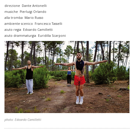
direzione Dante Antonelli
musiche Pierluigi Orlando
alla tromba Mario Russo
ambiente scenico Francesco Tasselli
aiuto regia Edoardo Camilletti
aiuto drammaturgia Euridilla Scarponi
photo: Edoardo Camilletti