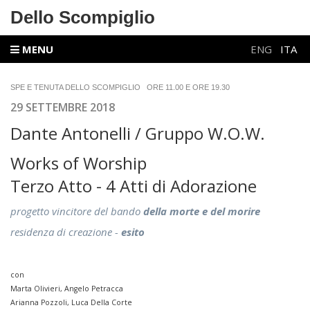
Dello Scompiglio
MENU
ENG
ITA
SPE E TENUTA DELLO SCOMPIGLIO ORE 11.00 E ORE 19.30
29 SETTEMBRE 2018
Dante Antonelli / Gruppo W.O.W.
Works of Worship
Terzo Atto - 4 Atti di Adorazione
progetto vincitore del bando
della morte e del morire
residenza di creazione -
esito
con
Marta Olivieri, Angelo Petracca
Arianna Pozzoli, Luca Della Corte