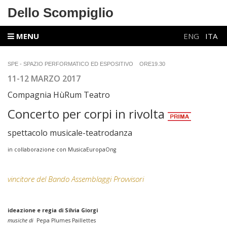
Dello Scompiglio
MENU
ENG
ITA
SPE - SPAZIO PERFORMATICO ED ESPOSITIVO
ORE19.30
11-12 MARZO 2017
Compagnia HùRum Teatro
Concerto per corpi in rivolta
spettacolo musicale-teatrodanza
in collaborazione con MusicaEuropaOng
vincitore del Bando Assemblaggi Provvisori
ideazione e regia di Silvia Giorgi
musiche di
Pepa Plumes Paillettes