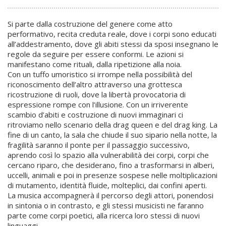
Si parte dalla costruzione del genere come atto
performativo, recita creduta reale, dove i corpi sono educati
all’addestramento, dove gli abiti stessi da sposi insegnano le
regole da seguire per essere conformi. Le azioni si
manifestano come rituali, dalla ripetizione alla noia.
Con un tuffo umoristico si irrompe nella possibilità del
riconoscimento dell’altro attraverso una grottesca
ricostruzione di ruoli, dove la libertà provocatoria di
espressione rompe con l’illusione. Con un irriverente
scambio d’abiti e costruzione di nuovi immaginari ci
ritroviamo nello scenario della drag queen e del drag king. La
fine di un canto, la sala che chiude il suo sipario nella notte, la
fragilità saranno il ponte per il passaggio successivo,
aprendo così lo spazio alla vulnerabilità dei corpi, corpi che
cercano riparo, che desiderano, fino a trasformarsi in alberi,
uccelli, animali e poi in presenze sospese nelle moltiplicazioni
di mutamento, identità fluide, molteplici, dai confini aperti.
La musica accompagnerà il percorso degli attori, ponendosi
in sintonia o in contrasto, e gli stessi musicisti ne faranno
parte come corpi poetici, alla ricerca loro stessi di nuovi
linguaggi.