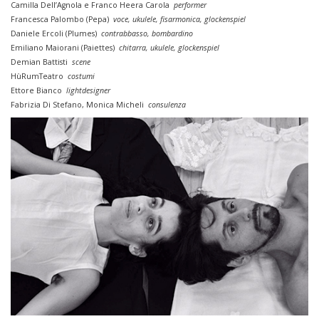
Camilla Dell’Agnola e Franco Heera Carola
performer
Francesca Palombo (Pepa)
voce, ukulele, fisarmonica, glockenspiel
Daniele Ercoli (Plumes)
contrabbasso, bombardino
Emiliano Maiorani (Paiettes)
chitarra, ukulele, glockenspiel
Demian Battisti
scene
HùRumTeatro
costumi
Ettore Bianco
lightdesigner
Fabrizia Di Stefano, Monica Micheli
consulenza